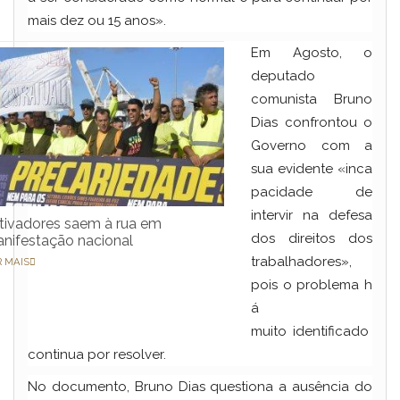
mais dez ou 15 anos».
Em Agosto, o
deputado
comunista Bruno
Dias confrontou o
Governo com a
sua evidente «inca
pacidade de
intervir na defesa
tivadores saem à rua em
dos direitos dos
nifestação nacional
trabalhadores»,
R MAIS
pois o problema h
á
muito identificado
continua por resolver.
No documento, Bruno Dias questiona a ausência do