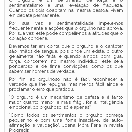
O orgulho é um sentimento de força e o
sentimentalismo é uma revelação de fraqueza.
Quando os dois coabitam na mesma pessoa, vivem
em debate permanente.
Por sua vez a sentimentalidade impele-nos
frequentemente a acções que o orgulho não aprova.
Por sua vez, este pode compelir-nos a atitudes que o
coração condena.
Devemos ter em conta que o orgulho e o carácter
são irmãos de sangue, pois onde um existe, o outro
geralmente não falta, e quando ambos, com igual
força, concorrem no mesmo indivíduo, este será
ponderoso e de firme convicções, como os que
sabem ser homens de verdade.
Por fim, ao orgulhoso não é fácil reconhecer a
verdade que lhe repugna, mas menos fácil ainda é
proclamar o erro que praticou.
“O orgulho é um mecanismo de defesa e é tanto
maior quanto menor e mais frágil for a inteligência
emocional do orgulhoso, só e apenas”.
“Como todos os sentimentos o orgulho começa
pequenino e com uma fome insaciável de auto-
afirmação e validação”. Joana Móra Féria in revista
Progredir.