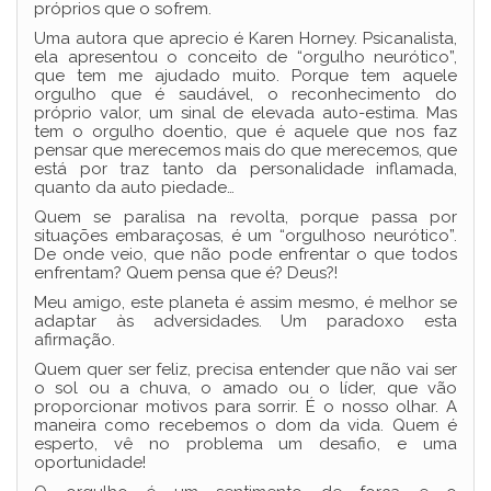
próprios que o sofrem.
Uma autora que aprecio é Karen Horney. Psicanalista,
ela apresentou o conceito de “orgulho neurótico”,
que tem me ajudado muito. Porque tem aquele
orgulho que é saudável, o reconhecimento do
próprio valor, um sinal de elevada auto-estima. Mas
tem o orgulho doentio, que é aquele que nos faz
pensar que merecemos mais do que merecemos, que
está por traz tanto da personalidade inflamada,
quanto da auto piedade…
Quem se paralisa na revolta, porque passa por
situações embaraçosas, é um “orgulhoso neurótico”.
De onde veio, que não pode enfrentar o que todos
enfrentam? Quem pensa que é? Deus?!
Meu amigo, este planeta é assim mesmo, é melhor se
adaptar às adversidades. Um paradoxo esta
afirmação.
Quem quer ser feliz, precisa entender que não vai ser
o sol ou a chuva, o amado ou o líder, que vão
proporcionar motivos para sorrir. É o nosso olhar. A
maneira como recebemos o dom da vida. Quem é
esperto, vê no problema um desafio, e uma
oportunidade!