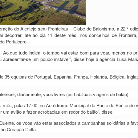
ração do Alentejo sem Fronteiras – Clube de Balonismo, a 22.ª edi
ai decorrer, até ao dia 11 deste mês, nos concelhos de Fronteira,
de Portalegre.
 Ao que tudo indica, o tempo vai estar bom para voar, menos no pr
ai apresentar-se um pouco instável”, disse hoje à agência Lusa Mari
de 35 equipas de Portugal, Espanha, França, Holanda, Bélgica, Inglat
oferecer, diariamente, voos livres (as habituais viagens de balão).
te mês, pelas 17:00, no Aeródromo Municipal de Ponte de Sor, onde v
 um avião a fazer acrobacias em redor do balão”, disse.
r Quente, os voos vão estar associados a campanhas solidárias a fav
ção Coração Delta.