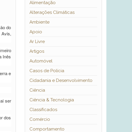
Alimentação
Alterações Climáticas
Ambiente
ção do
Apoio
 Avis,
Ar Livre
imeiro
Artigos
a Inês
Automóvel
Casos de Polícia
erra e
Cidadania e Desenvolvimento
Ciência
Ciência & Tecnologia
ai ser
Classificados
or dos
Comércio
Comportamento