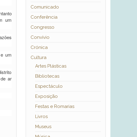
Comunicado
ntanto
Conferência
am um
Congresso
razões
Convívio
Crónica
o e um
Cultura
Artes Plásticas
strito
Bibliotecas
 de ar
Espectáculo
Exposição
Festas e Romarias
Livros
Museus
Música