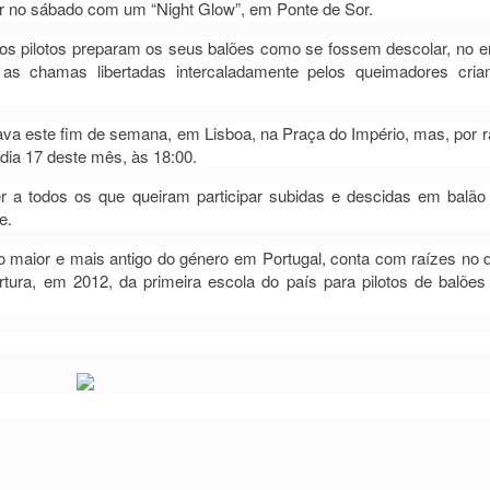
ntar no sábado com um “Night Glow”, em Ponte de Sor.
os pilotos preparam os seus balões como se fossem descolar, no e
as chamas libertadas intercaladamente pelos queimadores cri
çava este fim de semana, em Lisboa, na Praça do Império, mas, por 
o dia 17 deste mês, às 18:00.
cer a todos os que queiram participar subidas e descidas em balã
e.
o maior e mais antigo do género em Portugal, conta com raízes no di
rtura, em 2012, da primeira escola do país para pilotos de balões