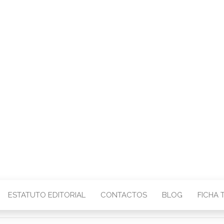
CENTRO – COMU
IMAGEM
ESTATUTO EDITORIAL
CONTACTOS
BLOG
FICHA 