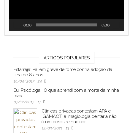
00:00
05:00
ARTIGOS POPULARES
Estarreja: Pai em greve de fome contra adoção da
filha de 8 anos
19/04/2017
24
Eu, Psicóloga | O que aprendi com a morte da minha
mãe
07/12/2017
17
Clínicas privadas contestam APA e
IGAMAOT: a imagiologia dentária não
é um desastre nuclear
12/03/2021
13