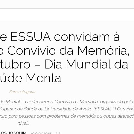
 e ESSUA convidam à
o Convívio da Memória,
tubro – Dia Mundial da
úde Menta
Sem categoria
de Mental – vai decorrer o Convívio da Memória, organizado pela
Superior de Saúde da Universidade de Aveiro (ESSUA). O Convívi
guro para pessoas com problemas de memória ou outras alteraç
nível…
LOS JOAQUIM
10/10/2018
0