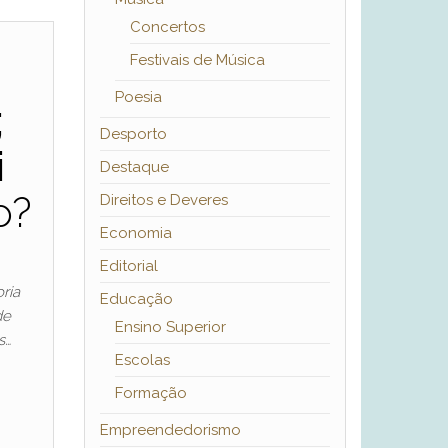
Concertos
Festivais de Música
Poesia
;
Desporto
i
Destaque
o?
Direitos e Deveres
Economia
Editorial
ria
Educação
de
Ensino Superior
s…
Escolas
Formação
Empreendedorismo