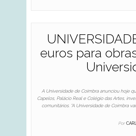
UNIVERSIDADE 
euros para obra
Univers
A Universidade de Coimbra anunciou hoje que
Capelos, Palácio Real e Colégio das Artes, inv
comunitários. “A Universidade de Coimbra va
Por
CAR