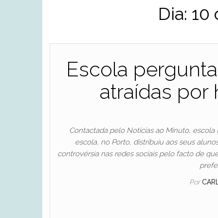
Dia:
10 
Escola pergunta
atraídas po
Contactada pelo Notícias ao Minuto, escola 
escola, no Porto, distribuiu aos seus alun
controvérsia nas redes sociais pelo facto de qu
prefe
Por
CAR