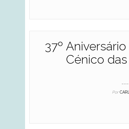
37º Aniversário
Cénico das
___
Por
CAR