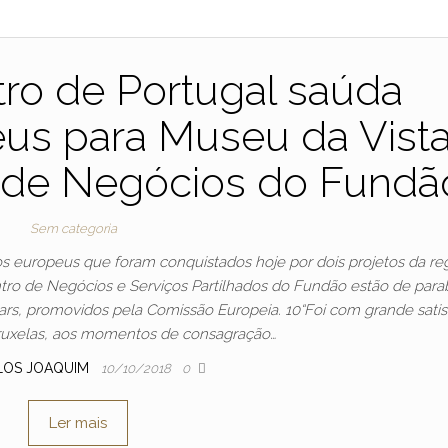
ro de Portugal saúda
us para Museu da Vist
o de Negócios do Fundã
Sem categoria
s europeus que foram conquistados hoje por dois projetos da reg
tro de Negócios e Serviços Partilhados do Fundão estão de para
ars, promovidos pela Comissão Europeia. 10“Foi com grande sati
Bruxelas, aos momentos de consagração…
LOS JOAQUIM
10/10/2018
0
Ler mais