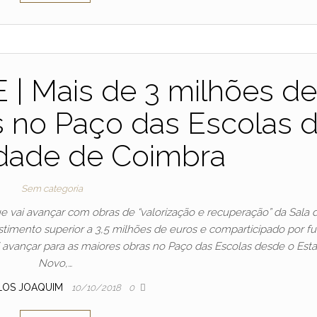
| Mais de 3 milhões d
s no Paço das Escolas 
idade de Coimbra
Sem categoria
 vai avançar com obras de “valorização e recuperação” da Sala 
estimento superior a 3,5 milhões de euros e comparticipado por f
i avançar para as maiores obras no Paço das Escolas desde o Est
Novo,…
LOS JOAQUIM
10/10/2018
0