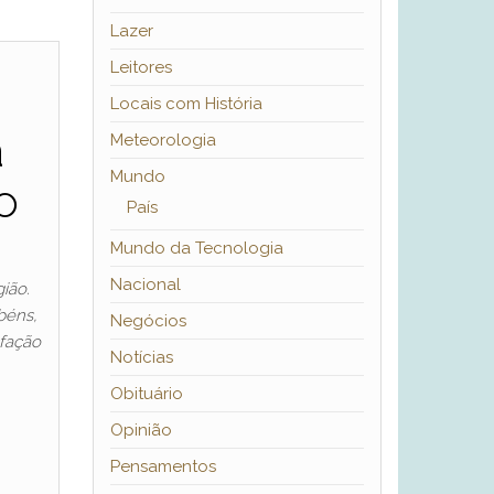
Lazer
Leitores
Locais com História
a
Meteorologia
Mundo
o
País
Mundo da Tecnologia
Nacional
ião.
béns,
Negócios
sfação
Notícias
Obituário
Opinião
Pensamentos