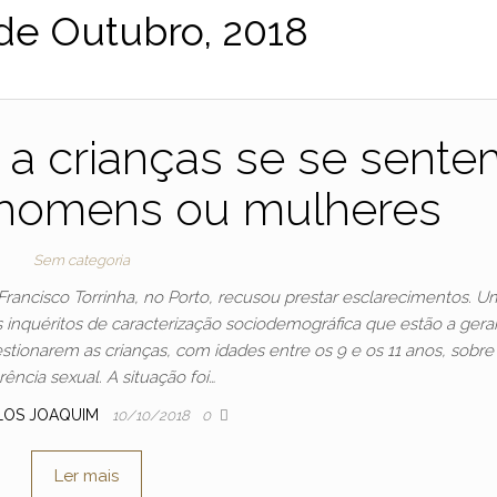
de Outubro, 2018
 a crianças se se sente
r homens ou mulheres
Sem categoria
Francisco Torrinha, no Porto, recusou prestar esclarecimentos. U
os inquéritos de caracterização sociodemográfica que estão a gera
estionarem as crianças, com idades entre os 9 e os 11 anos, sobre
rência sexual. A situação foi…
LOS JOAQUIM
10/10/2018
0
Ler mais