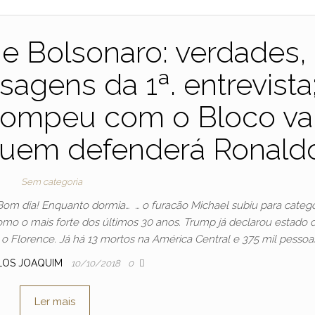
e Bolsonaro: verdades,
agens da 1ª. entrevista
rompeu com o Bloco va
quem defenderá Ronald
Sem categoria
Bom dia! Enquanto dormia… … o furacão Michael subiu para catego
 como o mais forte dos últimos 30 anos. Trump já declarou estado 
o Florence. Já há 13 mortos na América Central e 375 mil pessoa
LOS JOAQUIM
10/10/2018
0
Ler mais