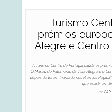
Turismo Cent
prémios europe
Alegre e Centr
A Turismo Centro de Portugal saúda os prémio
O Museu do Património da Vista Alegre e o Cen
depois de terem triunfado nos Prémios RegioSt
que assisti, em 
Por
CAR