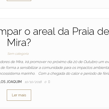
impar o areal da Praia d
Mira?
Sem categoria
dores de Mira, irá promover no próximo dia 20 de Outubro um e
a, de forma a sensibilizar a comunidade para os impactos ambienta
ossistema marinho. Com a chegada do calor e período de féria
LOS JOAQUIM
10/10/2018
0
Ler mais