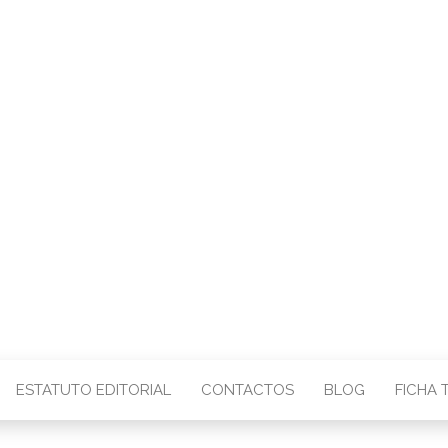
CENTRO – COMU
IMAGEM
ESTATUTO EDITORIAL
CONTACTOS
BLOG
FICHA 