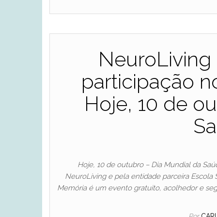
NeuroLiving
participação n
Hoje, 10 de ou
Sa
Hoje, 10 de outubro – Dia Mundial da Saú
NeuroLiving e pela entidade parceira Escola 
Memória é um evento gratuito, acolhedor e se
Por
CAR