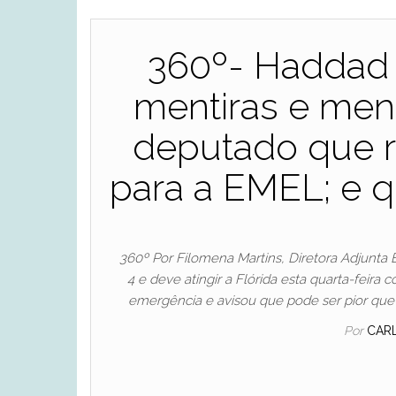
360º- Haddad 
mentiras e mens
deputado que 
para a EMEL; e 
360º Por Filomena Martins, Diretora Adjunta 
4 e deve atingir a Flórida esta quarta-feira
emergência e avisou que pode ser pior que 
Por
CAR