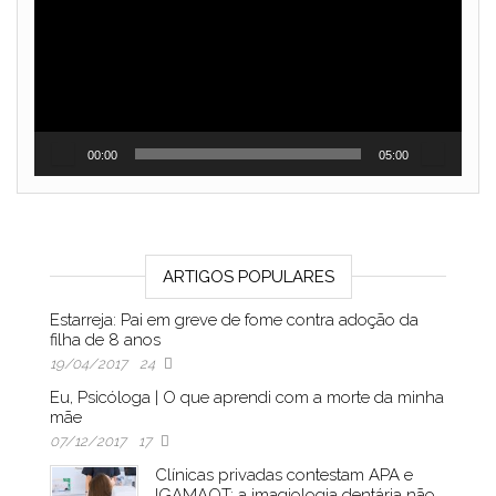
vídeo
00:00
05:00
ARTIGOS POPULARES
Estarreja: Pai em greve de fome contra adoção da
filha de 8 anos
19/04/2017
24
Eu, Psicóloga | O que aprendi com a morte da minha
mãe
07/12/2017
17
Clínicas privadas contestam APA e
IGAMAOT: a imagiologia dentária não