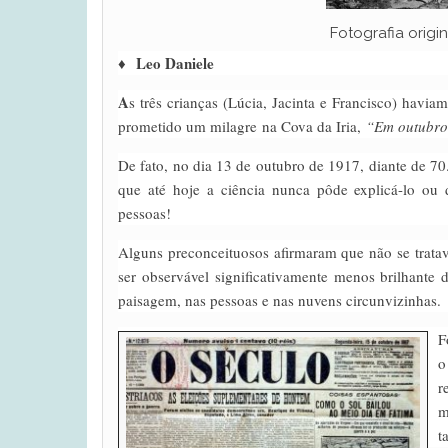
Fotografia origi
♦
Leo Daniele
A
s três crianças (Lúcia, Jacinta e Francisco) havi
prometido um milagre na Cova da Iria,
“
Em outubro 
De fato, no dia 13 de outubro de 1917, diante de 70.
que até hoje a ciência nunca pôde explicá-lo ou 
pessoas!
Alguns preconceituosos afirmaram que não se tratav
ser observável significativamente menos brilhante
paisagem, nas pessoas e nas nuvens circunvizinhas.
F
o
r
m
t