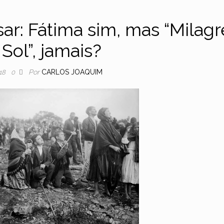
r: Fátima sim, mas “Milagr
Sol”, jamais?
Por
CARLOS JOAQUIM
18
0