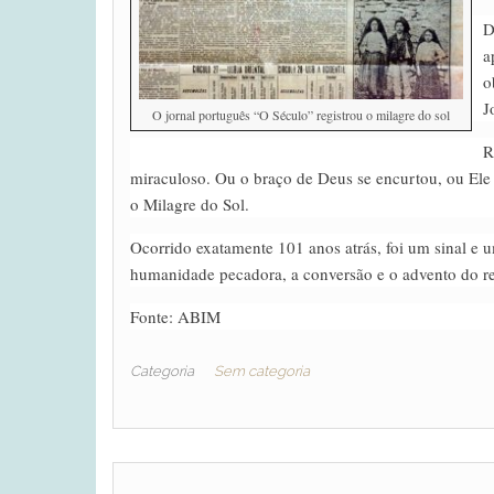
D
a
o
J
O jornal português “O Século” registrou o milagre do sol
R
miraculoso. Ou o braço de Deus se encurtou, ou Ele
o Milagre do Sol.
Ocorrido exatamente 101 anos atrás, foi um sinal e 
humanidade pecadora, a conversão e o advento do r
Fonte: ABIM
Categoria
Sem categoria