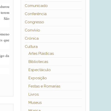
Comunicado
durou
 terem
Conferência
e São
Congresso
Convívio
ômeno
Crónica
es que
Cultura
Artes Plásticas
igo da
Bibliotecas
Espectáculo
Exposição
Festas e Romarias
Livros
Museus
Música