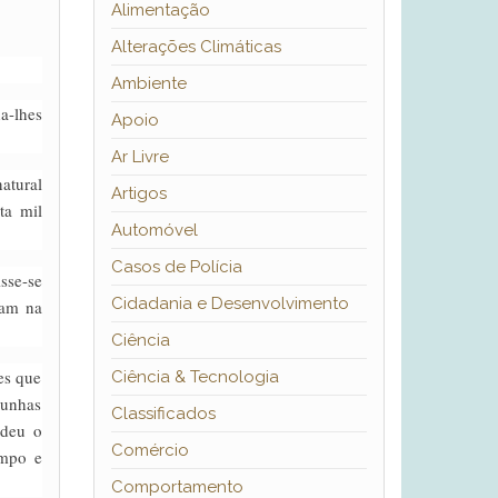
Alimentação
Alterações Climáticas
Ambiente
a-lhes
Apoio
Ar Livre
atural
Artigos
ta mil
Automóvel
Casos de Polícia
sse-se
Cidadania e Desenvolvimento
iam na
Ciência
es que
Ciência & Tecnologia
munhas
Classificados
edeu o
Comércio
empo e
Comportamento