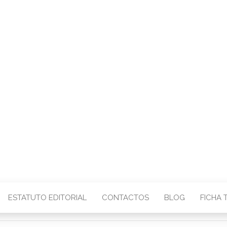
CENTRO – COMU
IMAGEM
ESTATUTO EDITORIAL
CONTACTOS
BLOG
FICHA 