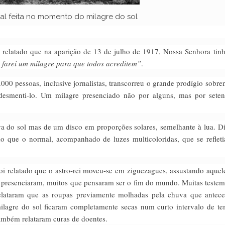
nal feita no momento do milagre do sol
am relatado que na aparição de 13 de julho de 1917, Nossa Senhora tinh
farei um milagre para que todos acreditem”
.
000 pessoas, inclusive jornalistas, transcorreu o grande prodígio sobren
desmenti-lo. Um milagre presenciado não por alguns, mas por seten
a do sol mas de um disco em proporções solares, semelhante à lua. Di
 do que o normal, acompanhado de luzes multicoloridas, que se reflet
oi relatado que o astro-rei moveu-se em ziguezagues, assustando aquel
 presenciaram, muitos que pensaram ser o fim do mundo. Muitas teste
elataram que as roupas previamente molhadas pela chuva que antec
ilagre do sol ficaram completamente secas num curto intervalo de t
ambém relataram curas de doentes.