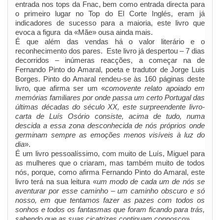
entrada nos tops da Fnac, bem como entrada directa para
o primeiro lugar no Top do El Corte Inglés, eram já
indicadores de sucesso para a maioria, este livro que
evoca a figura da «Mãe» ousa ainda mais.
É que além das vendas há o valor literário e o
reconhecimento dos pares. Este livro já despertou – 7 dias
decorridos – inúmeras reacções, a começar na de
Fernando Pinto do Amaral, poeta e tradutor de Jorge Luis
Borges. Pinto do Amaral rendeu-se às 160 páginas deste
livro, que afirma ser um «
comovente relato apoiado em
memórias familiares por onde passa um certo Portugal das
últimas décadas do século XX, este surpreendente livro-
carta de Luís Osório consiste, acima de tudo, numa
descida a essa zona desconhecida de nós próprios onde
germinam sempre as emoções menos visíveis à luz do
dia
».
É um livro pessoalíssimo, com muito de Luís, Miguel para
as mulheres que o criaram, mas também muito de todos
nós, porque, como afirma Fernando Pinto do Amaral, este
livro terá na sua leitura «
um modo de cada um de nós se
aventurar por esse caminho – um caminho obscuro e só
nosso, em que tentamos fazer as pazes com todos os
sonhos e todos os fantasmas que foram ficando para trás,
sabendo que as suas cicatrizes continuam connosco
».