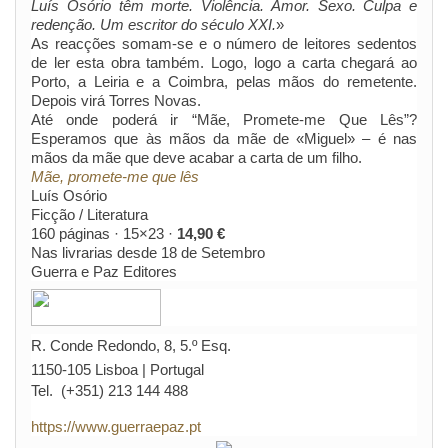
Luís Osório têm morte. Violência. Amor. Sexo. Culpa e
redenção. Um escritor do século XXI.
»
As reacções somam-se e o número de leitores sedentos
de ler esta obra também. Logo, logo a carta chegará ao
Porto, a Leiria e a Coimbra, pelas mãos do remetente.
Depois virá Torres Novas.
Até onde poderá ir “Mãe, Promete-me Que Lês”?
Esperamos que às mãos da mãe de «Miguel» – é nas
mãos da mãe que deve acabar a carta de um filho.
Mãe, promete-me que lês
Luís Osório
Ficção / Literatura
160 páginas · 15×23 ·
14,90 €
Nas livrarias desde 18 de Setembro
Guerra e Paz Editores
R. Conde Redondo, 8, 5.º Esq.
1150-105 Lisboa | Portugal
Tel. (+351) 213 144 488
https://www.guerraepaz.pt