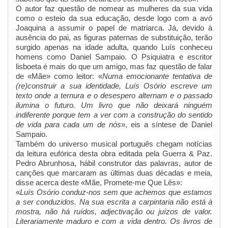
O autor faz questão de nomear as mulheres da sua vida
como o esteio da sua educação, desde logo com a avó
Joaquina a assumir o papel de matriarca. Já, devido à
ausência do pai, as figuras paternas de substituição, terão
surgido apenas na idade adulta, quando Luís conheceu
homens como Daniel Sampaio. O Psiquiatra e escritor
lisboeta é mais do que um amigo, mas faz questão de falar
de «Mãe» como leitor: «
Numa emocionante tentativa de
(re)construir a sua identidade, Luís Osório escreve um
texto onde a ternura e o desespero alternam e o passado
ilumina o futuro. Um livro que não deixará ninguém
indiferente porque tem a ver com a construção do sentido
de vida para cada um de nós
», eis a síntese de Daniel
Sampaio.
Também do universo musical português chegam notícias
da leitura eufórica desta obra editada pela Guerra & Paz.
Pedro Abrunhosa, hábil construtor das palavras, autor de
canções que marcaram as últimas duas décadas e meia,
disse acerca deste «Mãe, Promete-me Que Lês»:
«
Luís Osório conduz-nos sem que achemos que estamos
a ser conduzidos. Na sua escrita a carpintaria não está à
mostra, não há ruídos, adjectivação ou juízos de valor.
Literariamente maduro e com a vida dentro. Os livros de