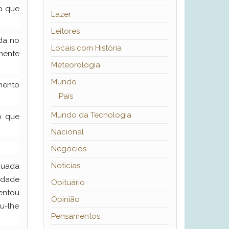
o que
Lazer
Leitores
nda no
Locais com História
mente
Meteorologia
Mundo
mento
País
Mundo da Tecnologia
o que
Nacional
Negócios
Notícias
quada
idade
Obituário
tentou
Opinião
iu-lhe
Pensamentos