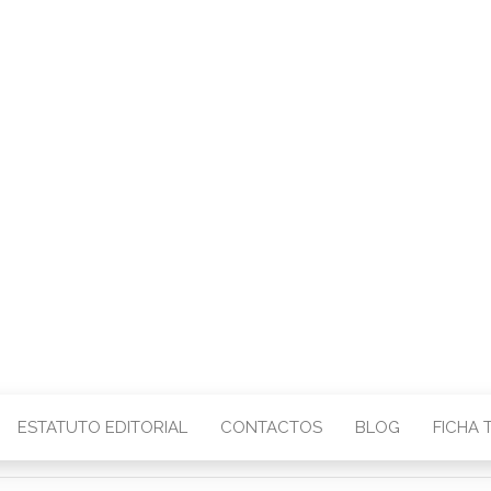
CENTRO – COMU
IMAGEM
ESTATUTO EDITORIAL
CONTACTOS
BLOG
FICHA 