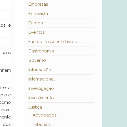
Empresas
Entrevista
Europa
dos e
Eventos
Factos, Pessoas e Livros
Gastronomia
 seus
Governo
Informação
anham
Internacional
rreira
Investigação
tos) e
Investimento
 como
Justiça
panham
Advogados
mente
Tribunais
o dos