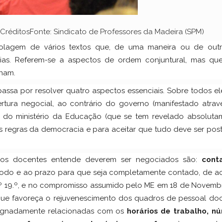
réditosFonte: Sindicato de Professores da Madeira (SPM)
lagem de vários textos que, de uma maneira ou de outra
dias. Referem-se a aspectos de ordem conjuntural, mas qu
onam.
 passa por resolver quatro aspectos essenciais. Sobre todos el
tura negocial, ao contrário do governo (manifestado atrav
) e do ministério da Educação (que se tem revelado absoluta
as regras da democracia e para aceitar que tudo deve ser po
dos docentes entende deverem ser negociados são:
cont
odo e ao prazo para que seja completamente contado, de a
t.º 19.º, e no compromisso assumido pelo ME em 18 de Novemb
ue favoreça o rejuvenescimento dos quadros de pessoal doc
signadamente relacionadas com os
horários de trabalho, n