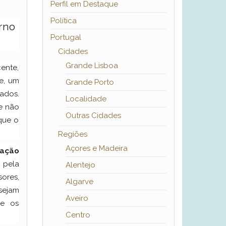
Perfil em Destaque
Política
rno
Portugal
Cidades
Grande Lisboa
cente,
e, um
Grande Porto
ados.
Localidade
e não
Outras Cidades
que o
Regiões
Açores e Madeira
cação
 pela
Alentejo
ores,
Algarve
sejam
Aveiro
ue os
Centro