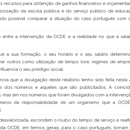
s recursos para obtenção de ganhos financeiros e orçamentai
lorização da escola pública e do serviço público de educa
sido possível comparar a situação do caso português com 
 entre a intervenção da OCDE e a realidade no que a salár
ue a sua formação, o seu horário e o seu salário determin
ver outros como utilização de tempo livre, regimes de empr
fluencia o seu prestígio social.
cia que a divulgação deste relatório tenho sido feita nesta 
e dos números e aqueles que são publicitados. A coincid
s, mas sim nos números que foram divulgados com a intervenç
úmeros da responsabilidade de um organismo que a OCD
.
esvalorizada, escondem o roubo do tempo de serviço e reaf
da OCDE, em termos gerais, para o caso português, tornam 