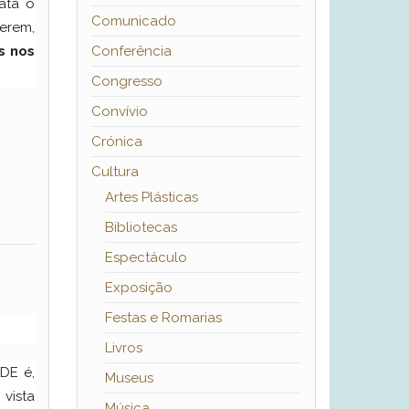
ata o
Comunicado
erem,
s nos
Conferência
Congresso
Convívio
Crónica
Cultura
Artes Plásticas
Bibliotecas
Espectáculo
Exposição
Festas e Romarias
Livros
DE é,
Museus
vista
Música