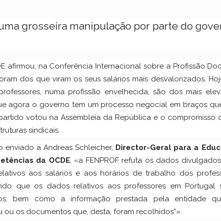
ma grosseira manipulação por parte do gove
 afirmou, na Conferência Internacional sobre a Profissão Do
oram dos que viram os seus salários mais desvalorizados. Hoj
professores, numa profissão envelhecida, são dos mais elev
 que agora o governo tem um processo negocial em braços qu
 partido votou na Assembleia da República e o compromisso 
uturas sindicais.
io enviado a Andreas Schleicher,
Director-Geral para a Edu
etências da OCDE
, «a FENPROF refuta os dados divulgados
lativos aos salários e aos horários de trabalho dos profess
tando que os dados relativos aos professores em Portugal 
idos, bem como a informação prestada pela entidade q
u ou os documentos que, desta, foram recolhidos”».