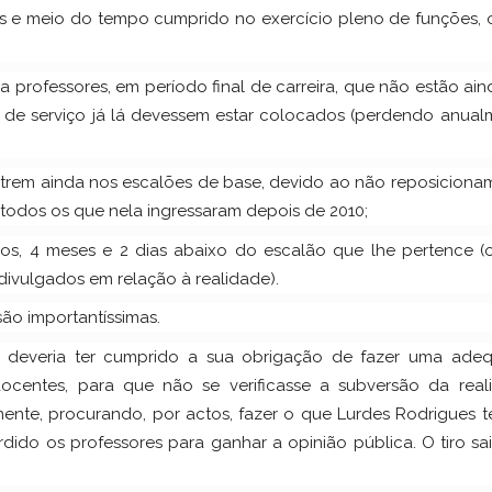
os e meio do tempo cumprido no exercício pleno de funções, 
a professores, em período final de carreira, que não estão ai
de serviço já lá devessem estar colocados (perdendo anual
ntrem ainda nos escalões de base, devido ao não reposiciona
todos os que nela ingressaram depois de 2010;
nos, 4 meses e 2 dias abaixo do escalão que lhe pertence (
ivulgados em relação à realidade).
são importantíssimas.
 deveria ter cumprido a sua obrigação de fazer uma ade
docentes, para que não se verificasse a subversão da real
lmente, procurando, por actos, fazer o que Lurdes Rodrigues 
rdido os professores para ganhar a opinião pública. O tiro sa