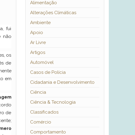
Alimentação
Alterações Climáticas
Ambiente
, fui
Apoio
e não
Ar Livre
Artigos
es, os
Automóvel
és de
mente
Casos de Polícia
sto em
Cidadania e Desenvolvimento
Ciência
agem
Ciência & Tecnologia
cordo
Classificados
ro de
ente;
Comércio
úmero
Comportamento