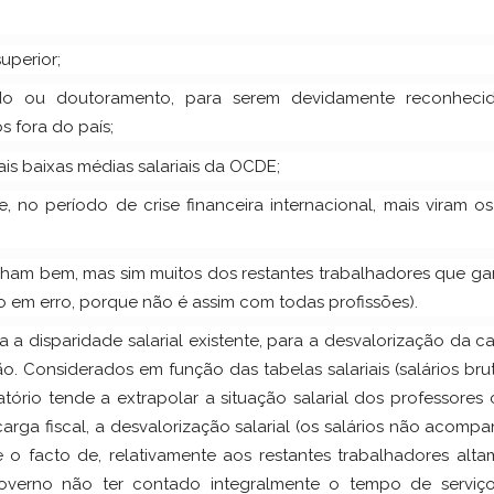
uperior;
rado ou doutoramento, para serem devidamente reconheci
s fora do país;
s baixas médias salariais da OCDE;
 no período de crise financeira internacional, mais viram os
ham bem, mas sim muitos dos restantes trabalhadores que g
o em erro, porque não é assim com todas profissões).
disparidade salarial existente, para a desvalorização da ca
. Considerados em função das tabelas salariais (salários bru
ório tende a extrapolar a situação salarial dos professores
 carga fiscal, a desvalorização salarial (os salários não acom
 o facto de, relativamente aos restantes trabalhadores alta
 governo não ter contado integralmente o tempo de serviç