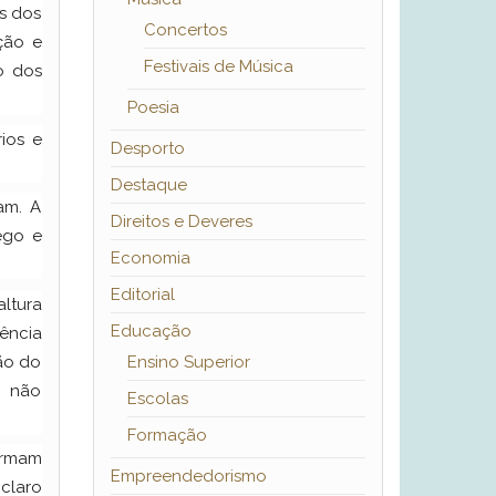
s dos
Concertos
ção e
Festivais de Música
o dos
Poesia
ios e
Desporto
Destaque
am. A
Direitos e Deveres
ego e
Economia
Editorial
altura
Educação
ência
ão do
Ensino Superior
E não
Escolas
Formação
irmam
Empreendedorismo
claro