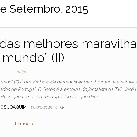
de Setembro, 2015
das melhores maravilh
 mundo” (II)
Artigos
undo” (II) É um símbolo de harmonia entre o homem e a naturez
dos de Portugal. O Gerês é a escolha do jornalista da TVI, José 
vilhas que temos em Portugal. Quase que diria…
LOS JOAQUIM
13/09/2015
0
Ler mais