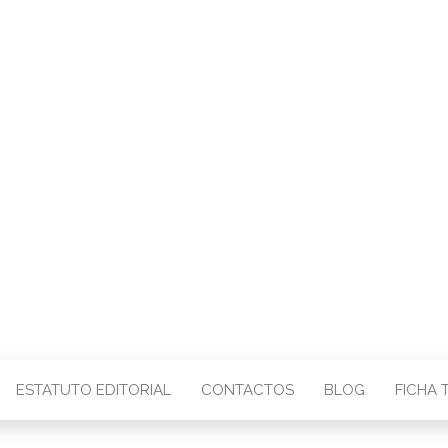
CENTRO – COMU
IMAGEM
ESTATUTO EDITORIAL
CONTACTOS
BLOG
FICHA 