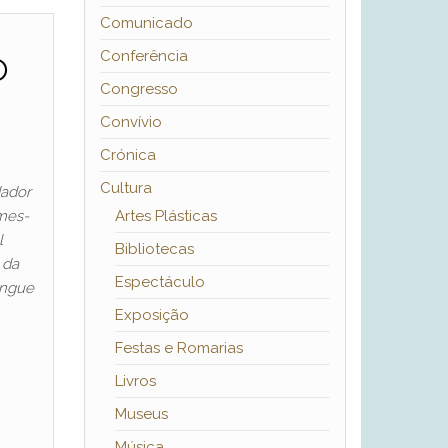
Comunicado
o
Conferência
Congresso
Convívio
Crónica
Cultura
dador
mes-
Artes Plásticas
l
Bibliotecas
 da
Espectáculo
angue
Exposição
Festas e Romarias
Livros
Museus
Música