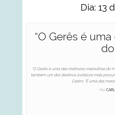
Dia:
13 
“O Gerês é uma 
do
“O Gerês é uma das melhores maravilhas do m
também um dos destinos turísticos mais procura
Castro: “É uma das mara
Por
CAR