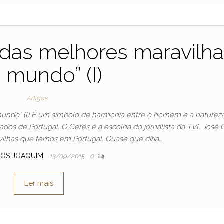
das melhores maravilh
 mundo” (I)
Artigos
undo” (I) É um símbolo de harmonia entre o homem e a natureza
dos de Portugal. O Gerês é a escolha do jornalista da TVI, José 
vilhas que temos em Portugal. Quase que diria…
LOS JOAQUIM
13/09/2015
0
Ler mais