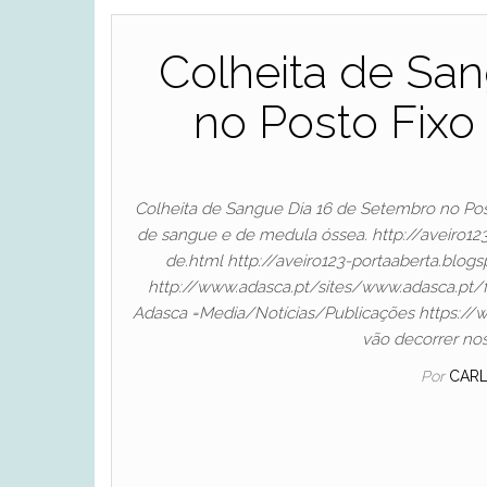
Colheita de Sa
no Posto Fix
Colheita de Sangue Dia 16 de Setembro no Pos
de sangue e de medula óssea. http://aveiro1
de.html http://aveiro123-portaaberta.bl
http://www.adasca.pt/sites/www.adasca.pt/f
Adasca =Media/Notícias/Publicações https://
vão decorrer nos 
Por
CAR