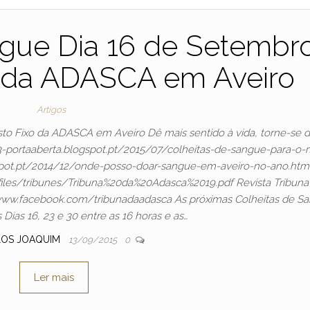
ngue Dia 16 de Setembr
o da ADASCA em Aveiro
Artigos
to Fixo da ADASCA em Aveiro Dê mais sentido à vida, torne-se 
23-portaaberta.blogspot.pt/2015/07/colheitas-de-sangue-para-o-
ogspot.pt/2014/12/onde-posso-doar-sangue-em-aveiro-no-ano.htm
iles/tribunes/Tribuna%20da%20Adasca%2019.pdf Revista Tribuna
www.facebook.com/tribunadaadasca As próximas Colheitas de S
Dias 16, 23 e 30 entre as 16 horas e as…
LOS JOAQUIM
13/09/2015
0
Ler mais