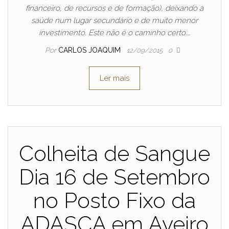
financeiro, de recursos e de formação), deixando a
saúde num lugar secundário e de muito menor
investimento. Este não é o caminho certo.…
Por
CARLOS JOAQUIM
12/09/2015
0
Ler mais
Colheita de Sangue
Dia 16 de Setembro
no Posto Fixo da
ADASCA em Aveiro