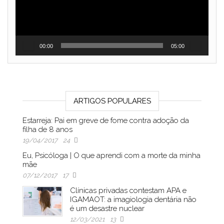
00:00
05:00
ARTIGOS POPULARES
Estarreja: Pai em greve de fome contra adoção da
filha de 8 anos
19/04/2017
24
Eu, Psicóloga | O que aprendi com a morte da minha
mãe
07/12/2017
17
Clínicas privadas contestam APA e
IGAMAOT: a imagiologia dentária não
é um desastre nuclear
12/03/2021
13