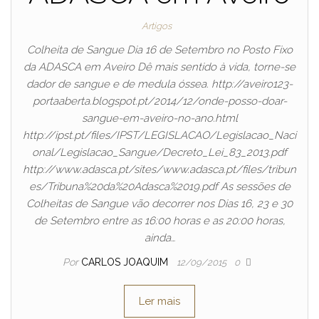
Artigos
Colheita de Sangue Dia 16 de Setembro no Posto Fixo
da ADASCA em Aveiro Dê mais sentido à vida, torne-se
dador de sangue e de medula óssea. http://aveiro123-
portaaberta.blogspot.pt/2014/12/onde-posso-doar-
sangue-em-aveiro-no-ano.html
http://ipst.pt/files/IPST/LEGISLACAO/Legislacao_Naci
onal/Legislacao_Sangue/Decreto_Lei_83_2013.pdf
http://www.adasca.pt/sites/www.adasca.pt/files/tribun
es/Tribuna%20da%20Adasca%2019.pdf As sessões de
Colheitas de Sangue vão decorrer nos Dias 16, 23 e 30
de Setembro entre as 16:00 horas e as 20:00 horas,
ainda…
Por
CARLOS JOAQUIM
12/09/2015
0
Ler mais