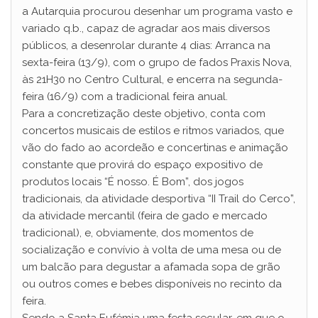
a Autarquia procurou desenhar um programa vasto e
variado q.b., capaz de agradar aos mais diversos
públicos, a desenrolar durante 4 dias: Arranca na
sexta-feira (13/9), com o grupo de fados Praxis Nova,
às 21H30 no Centro Cultural, e encerra na segunda-
feira (16/9) com a tradicional feira anual.
Para a concretização deste objetivo, conta com
concertos musicais de estilos e ritmos variados, que
vão do fado ao acordeão e concertinas e animação
constante que provirá do espaço expositivo de
produtos locais “É nosso. É Bom”, dos jogos
tradicionais, da atividade desportiva “II Trail do Cerco”,
da atividade mercantil (feira de gado e mercado
tradicional), e, obviamente, dos momentos de
socialização e convívio à volta de uma mesa ou de
um balcão para degustar a afamada sopa de grão
ou outros comes e bebes disponíveis no recinto da
feira.
Sendo a Santa Eufémia uma festa secular, em que o