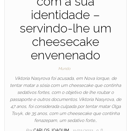
com a sua
identidade –
servindo-lhe um
cheesecake
envenenado
Mundo
Viktoria Nasyrova foi acusada, em Nova Iorque, de
tentar matar a sósia com um cheesecake que continha
sedativos fortes, com o objetivo de lhe roubar o
passaporte e outros documentos. Viktoria Nasyrova, de
47 anos, foi considerada culpada por tentar matar Olga
Tsvyk, de 35 anos, com um cheesecake que continha
fenazepam, um sedativo forte…
Por
CARLOS JOAQUIM
11/02/2023
0