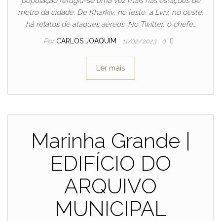
população refugiu-se uma vez mais nas estações de
metro da cidade. De Kharkiv, no leste, a Lviv, no oeste,
há relatos de ataques aéreos. No Twitter, o chefe…
Por
CARLOS JOAQUIM
11/02/2023
0
Ler mais
Marinha Grande |
EDIFÍCIO DO
ARQUIVO
MUNICIPAL