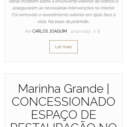
obras incidiram sobre a envolvente exterior do edifício e
asseguraram as necessárias intervenções no interior.
Foi removido o revestimento exterior em tijolo face à
vista. Na base da pirâmide…
Por
CARLOS JOAQUIM
11/02/2023
0
Ler mais
Marinha Grande |
CONCESSIONADO
ESPAÇO DE