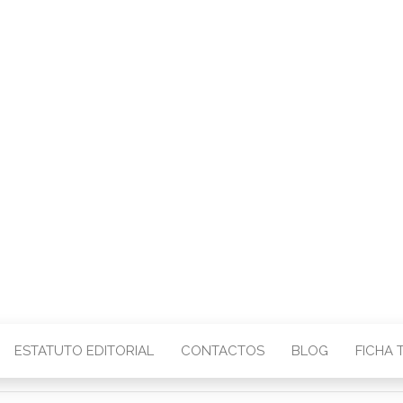
CENTRO – COMU
IMAGEM
ESTATUTO EDITORIAL
CONTACTOS
BLOG
FICHA 