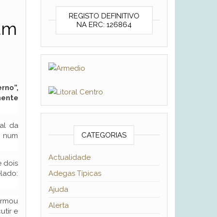
REGISTO DEFINITIVO
am
NA ERC: 126864
rno”,
mente
al da
CATEGORIAS
m num
Actualidade
 dois
lado:
Adegas Típicas
Ajuda
irmou
Alerta
utir e