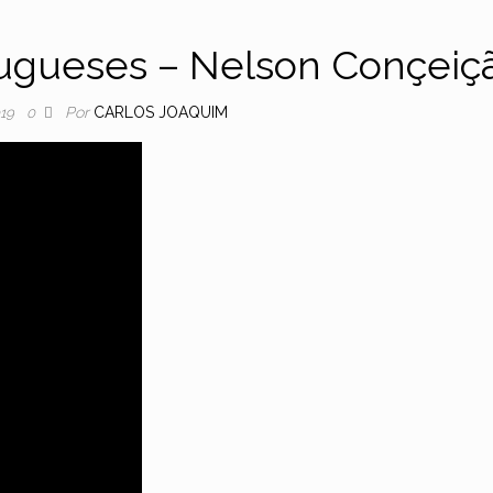
tugueses – Nelson Conçeiç
Por
CARLOS JOAQUIM
019
0