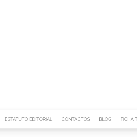
CENTRO – COMU
IMAGEM
ESTATUTO EDITORIAL
CONTACTOS
BLOG
FICHA 