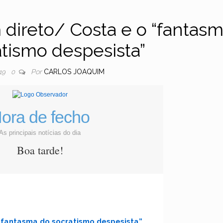
direto/ Costa e o “fantas
atismo despesista”
Por
CARLOS JOAQUIM
19
0
ora de fecho
As principais notícias do dia
Boa tarde!
“fantasma do socratismo despesista”