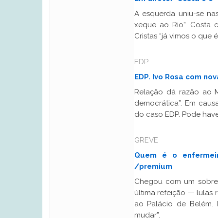
A esquerda uniu-se nas
xeque ao Rio”. Costa c
Cristas “já vimos o que 
EDP
EDP. Ivo Rosa com nova
Relação dá razão ao M
democrática”. Em causa 
do caso EDP. Pode haver
GREVE
Quem é o enfermei
/premium
Chegou com um sobre
última refeição — lulas
ao Palácio de Belém. 
mudar”.