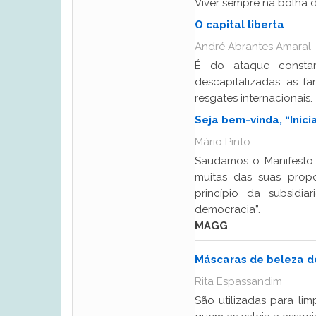
Viver sempre na bolha d
O capital liberta
André Abrantes Amaral
É do ataque consta
descapitalizadas, as fa
resgates internacionais.
Seja bem-vinda, “Inicia
Mário Pinto
Saudamos o Manifesto d
muitas das suas prop
princípio da subsidi
democracia”.
MAGG
Máscaras de beleza de
Rita Espassandim
São utilizadas para li