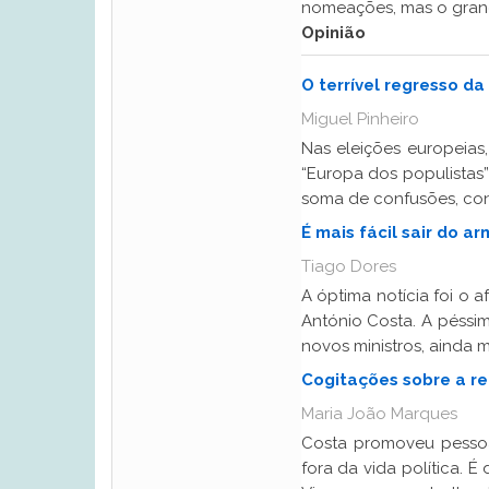
nomeações, mas o grande
Opinião
O terrível regresso d
Miguel Pinheiro
Nas eleições europeias,
“Europa dos populistas”
soma de confusões, con
É mais fácil sair do a
Tiago Dores
A óptima notícia foi o 
António Costa. A péssim
novos ministros, ainda m
Cogitações sobre a 
Maria João Marques
Costa promoveu pessoa
fora da vida política. É