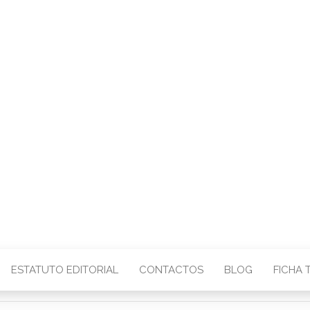
CENTRO – COMU
IMAGEM
ESTATUTO EDITORIAL
CONTACTOS
BLOG
FICHA 