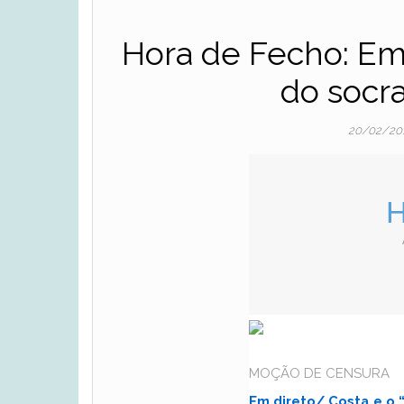
Hora de Fecho: Em 
do socr
20/02/20
H
MOÇÃO DE CENSURA
Em direto/ Costa e o 