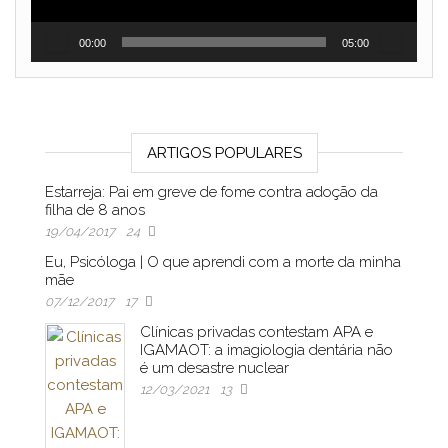
00:00
05:00
ARTIGOS POPULARES
Estarreja: Pai em greve de fome contra adoção da
filha de 8 anos
19/04/2017
24
Eu, Psicóloga | O que aprendi com a morte da minha
mãe
07/12/2017
17
Clínicas privadas contestam APA e
IGAMAOT: a imagiologia dentária não
é um desastre nuclear
12/03/2021
13