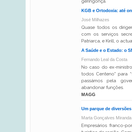
geringonça.
KGB e Ortodoxia: até o
José Milhazes
Quase todos os dirige
com os serviços secret
Patriarca, e Kirill, o ac
A Saúde e o Estado: o S
Fernando Leal da Costa
No caso do ex-ministr
todos Centeno” para “
passámos pela gove
abandonar funções.
MAGG
Um parque de diversões
Marta Gonçalves Miranda
Empresários franco-po