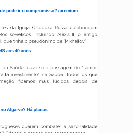
nde pode ir o compromisso? /premium
ntes da Igreja Ortodoxa Russa colaboraram
os soviéticos, incluindo Alexis II, o antigo
tual, que tinha o pseudónimo de “Mikhailov”.
NS aos 40 anos
o da Saúde louva-se a passagem de “somos
falta investimento” na Saúde. Todos os que
rnação ficámos mais lúcidos depois de
 no Algarve? Há planos
rtugueses querem combater a sazonalidade