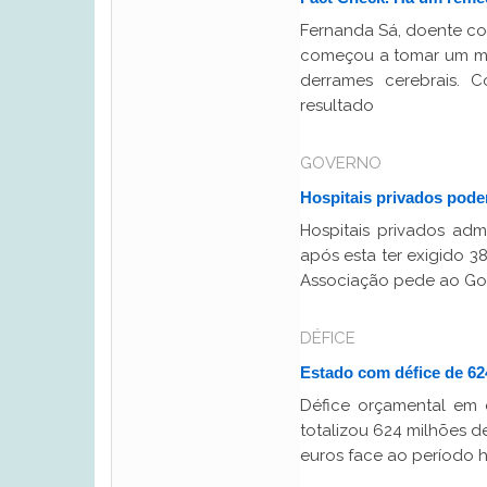
Fernanda Sá, doente com
começou a tomar um me
derrames cerebrais. 
resultado
GOVERNO
Hospitais privados pod
Hospitais privados ad
após esta ter exigido 3
Associação pede ao Go
DÉFICE
Estado com défice de 62
Défice orçamental em c
totalizou 624 milhões d
euros face ao período