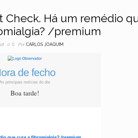
ct Check. Há um remédio q
bromialgia? /premium
Por
CARLOS JOAQUIM
018
0
ora de fecho
As principais notícias do dia
Boa tarde!
io que cura a fibromialgia? /premium