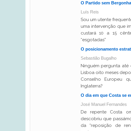
O Partido sem Bergonh
Luís Reis
Sou um utente frequen
uma intervenção que im
custará 10 a 15 cênt
“esgotadas”
O posicionamento estra
Sebastião Bugalho
Ninguém pergunta até 
Lisboa oito meses depo
Conselho Europeu q
Inglaterra?
O dia em que Costa se 
José Manuel Fernandes
De repente Costa omit
descobriu que passámos 
da “reposição de re