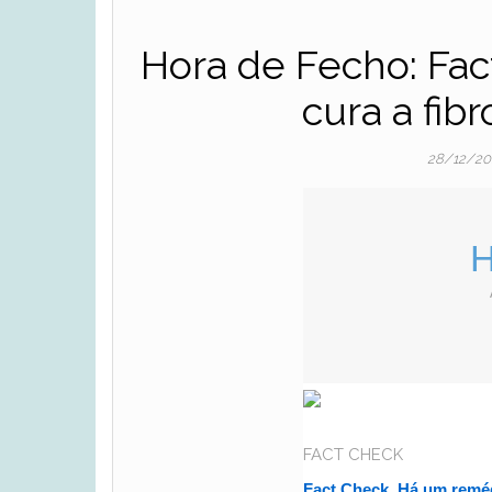
Hora de Fecho: Fa
cura a fi
28/12/2
H
FACT CHECK
Fact Check. Há um reméd