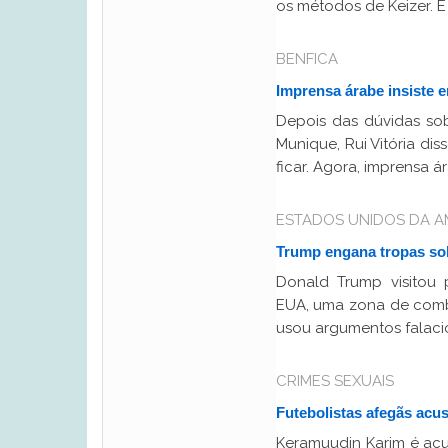
os métodos de Keizer. E
BENFICA
Imprensa árabe insiste e
Depois das dúvidas so
Munique, Rui Vitória di
ficar. Agora, imprensa 
ESTADOS UNIDOS DA 
Trump engana tropas sob
Donald Trump visitou 
EUA, uma zona de combat
usou argumentos falacio
CRIMES SEXUAIS
Futebolistas afegãs acu
Keramuudin Karim é acu