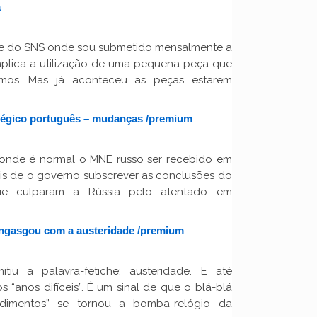
a
te do SNS onde sou submetido mensalmente a
plica a utilização de uma pequena peça que
imos. Mas já aconteceu as peças estarem
tégico português – mudanças /premium
onde é normal o MNE russo ser recebido em
is de o governo subscrever as conclusões do
ue culparam a Rússia pelo atentado em
engasgou com a austeridade /premium
iu a palavra-fetiche: austeridade. E até
“anos difíceis”. É um sinal de que o blá-blá
ndimentos” se tornou a bomba-relógio da