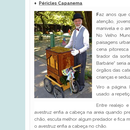
♦
Péricles Capanema
F
az anos que d
atenção, joven
manivela e o am
No Velho Mund
paisagens urban
cena pitoresca
tirador da sor
Barbárie” seria 
órgãos das cate
crianças e seduz
Viro a página.
usado: a repeti
Entre realejo 
avestruz enfia a cabeça na areia quando pr
chão, escuta melhor algum predador e fica m
o avestruz enfia a cabeça no chão.