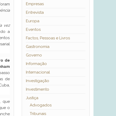
Empresas
 foram
uência
Entrevista
Europa
a vez
Eventos
ndo a
mentos
Factos, Pessoas e Livros
arial
Gastronomia
Governo
ro de
Informação
inham
Internacional
passo
as de
Investigação
 Cuba,
Investimento
Justiça
, que
Advogados
 que o
Tribunais
anche