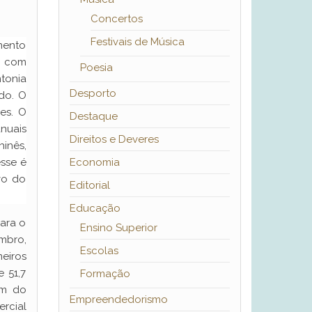
Concertos
Festivais de Música
mento
, com
Poesia
ntonia
Desporto
do. O
es. O
Destaque
anuais
Direitos e Deveres
hinês,
Economia
esse é
vo do
Editorial
Educação
para o
Ensino Superior
mbro,
Escolas
eiros
 51,7
Formação
am do
Empreendedorismo
rcial