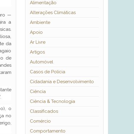
Alimentação
Alterações Climáticas
uro —
ira a
Ambiente
icas.
Apoio
iosa,
Ar Livre
rte da
agaio
Artigos
ão de
Automóvel
randes
Casos de Polícia
taram
Cidadania e Desenvolvimento
tante
Ciência
.
Ciência & Tecnologia
o), o
Classificados
ça no
Comércio
rigo,
Comportamento