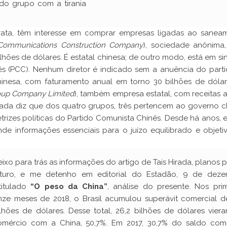
do grupo com a tirania
Hirata, têm interesse em comprar empresas ligadas ao sanea
Communications Construction Company
), sociedade anônima
ões de dólares. É estatal chinesa; de outro modo, está em si
ês (PCC). Nenhum diretor é indicado sem a anuência do parti
inesa, com faturamento anual em torno 30 bilhões de dólar
up Company Limited
), também empresa estatal, com receitas 
nada diz que dos quatro grupos, três pertencem ao governo c
rizes políticas do Partido Comunista Chinês. Desde há anos, 
nde informações essenciais para o juízo equilibrado e objeti
ixo para trás as informações do artigo de Tais Hirada, planos 
uturo, e me detenho em editorial do Estadão, 9 de deze
ntitulado
“O peso da China”
, análise do presente. Nos prim
nze meses de 2018, o Brasil acumulou superávit comercial de
ilhões de dólares. Desse total, 26,2 bilhões de dólares vier
omércio com a China, 50,7%. Em 2017, 30,7% do saldo come