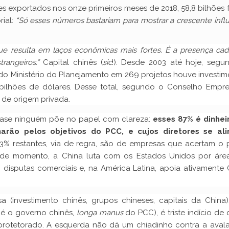
es exportados nos onze primeiros meses de 2018, 58,8 bilhões
rial:
“Só esses números bastariam para mostrar a crescente infl
ue resulta em laços econômicas mais fortes. É a presença cad
rangeiros.”
Capital chinês (
sic
!). Desde 2003 até hoje, segu
) do Ministério do Planejamento em 269 projetos houve investi
ilhões de dólares. Desse total, segundo o Conselho Empres
% de origem privada.
uase ninguém põe no papel com clareza:
esses 87% é dinhei
harão pelos objetivos do PCC, e cujos diretores se al
13% restantes, via de regra, são de empresas que acertam o 
 de momento, a China luta com os Estados Unidos por áre
em disputas comerciais e, na América Latina, apoia ativamente
a (investimento chinês, grupos chineses, capitais da China)
 é o governo chinês,
longa manus
do PCC), é triste indício de
e protetorado. A esquerda não dá um chiadinho contra a aval