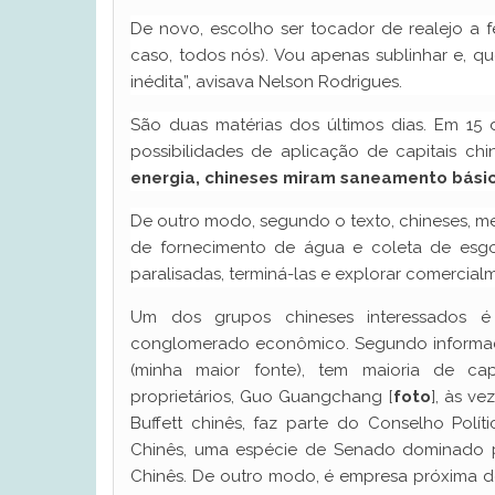
De novo, escolho ser tocador de realejo a f
caso, todos nós). Vou apenas sublinhar e, qu
inédita”, avisava Nelson Rodrigues.
São duas matérias dos últimos dias. Em 15 
possibilidades de aplicação de capitais chi
energia, chineses miram saneamento básic
De outro modo, segundo o texto, chineses, m
de fornecimento de água e coleta de esgo
paralisadas, terminá-las e explorar comercialm
Um dos grupos chineses interessados é
conglomerado econômico. Segundo informaç
(minha maior fonte), tem maioria de ca
proprietários, Guo Guangchang [
foto
], às v
Buffett chinês, faz parte do Conselho Polí
Chinês, uma espécie de Senado dominado p
Chinês. De outro modo, é empresa próxima d