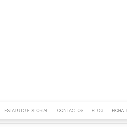
CENTRO – COMU
IMAGEM
ESTATUTO EDITORIAL
CONTACTOS
BLOG
FICHA 