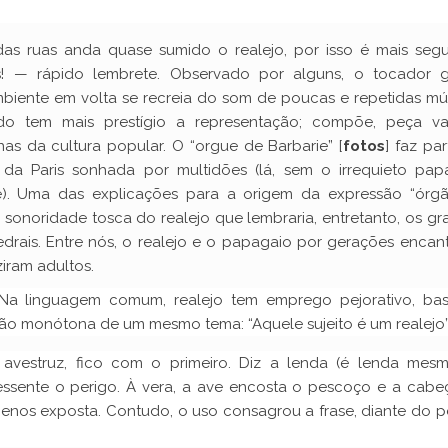
as ruas anda quase sumido o realejo, por isso é mais seg
s! — rápido lembrete. Observado por alguns, o tocador g
biente em volta se recreia do som de poucas e repetidas mús
o tem mais prestígio a representação; compõe, peça val
as da cultura popular. O “orgue de Barbarie” [
fotos
] faz pa
 da Paris sonhada por multidões (lá, sem o irrequieto pap
te). Uma das explicações para a origem da expressão “órg
a sonoridade tosca do realejo que lembraria, entretanto, os g
drais. Entre nós, o realejo e o papagaio por gerações encan
iram adultos.
 Na linguagem comum, realejo tem emprego pejorativo, bas
ção monótona de um mesmo tema: “Aquele sujeito é um realejo”
e avestruz, fico com o primeiro. Diz a lenda (é lenda mesm
essente o perigo. À vera, a ave encosta o pescoço e a cabe
enos exposta. Contudo, o uso consagrou a frase, diante do pe