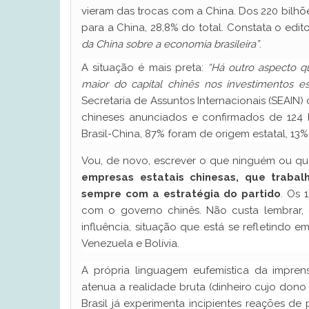
vieram das trocas com a China. Dos 220 bilhõ
para a China, 28,8% do total. Constata o edito
da China sobre a economia brasileira”
.
A situação é mais preta:
“Há outro aspecto q
maior do capital chinês nos investimentos est
Secretaria de Assuntos Internacionais (SEAIN
chineses anunciados e confirmados de 124 b
Brasil-China, 87% foram de origem estatal, 13
Vou, de novo, escrever o que ninguém ou q
empresas estatais chinesas, que trabal
sempre com a estratégia do partido
. Os 
com o governo chinês. Não custa lembrar,
influência, situação que está se refletindo 
Venezuela e Bolívia.
A própria linguagem eufemística da imprens
atenua a realidade bruta (dinheiro cujo dono
Brasil já experimenta incipientes reações d