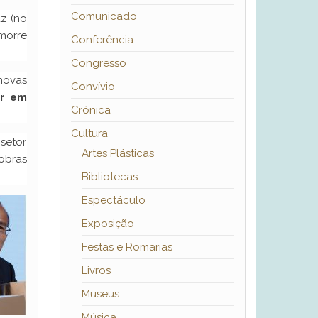
Comunicado
z (no
 morre
Conferência
Congresso
novas
Convívio
ir em
Crónica
Cultura
setor
Artes Plásticas
obras
Bibliotecas
Espectáculo
Exposição
Festas e Romarias
Livros
Museus
Música