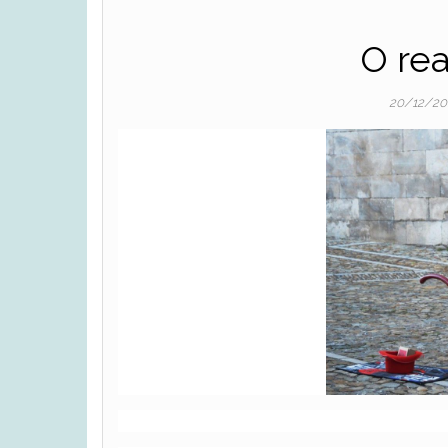
O rea
20/12/2