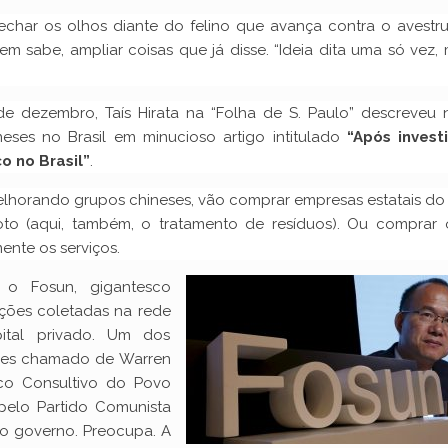
echar os olhos diante do felino que avança contra o avestru
em sabe, ampliar coisas que já disse. “Ideia dita uma só vez,
de dezembro, Taís Hirata na “Folha de S. Paulo” descreveu 
neses no Brasil em minucioso artigo intitulado
“Após invest
o no Brasil”
.
elhorando grupos chineses, vão comprar empresas estatais do 
to (aqui, também, o tratamento de resíduos). Ou comprar 
ente os serviços.
 o Fosun, gigantesco
ões coletadas na rede
pital privado. Um dos
ezes chamado de Warren
tico Consultivo do Povo
elo Partido Comunista
o governo. Preocupa. A