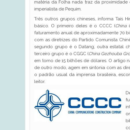
matéria da Folha nada traz da proximidade 
imperialista de Pequim.
Três outros grupos chineses, informa Taís 
básico. O primeiro deles é o CCCC (
China 
faturamento anual de aproximadamente 70 bilh
com as diretrizes do Partido Comunista Chin
segundo grupo é o Datang, outra estatal ch
terceiro grupo é o CGGC (
China
Gezhouba Gro
em torno de 15 bilhões de dólares. O artigo 
de outro modo, agem em sintonia com as diret
o padrão usual da imprensa brasileira, esco
leitor.
De
f
i
o
b
c