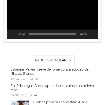
vídeo
00:00
05:00
ARTIGOS POPULARES
Estarreja: Pai em greve de fome contra adoção da
filha de 8 anos
19/04/2017
24
Eu, Psicóloga | O que aprendi com a morte da minha
mãe
07/12/2017
17
Clínicas privadas contestam APA e