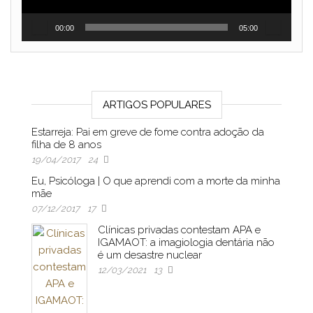
00:00
05:00
ARTIGOS POPULARES
Estarreja: Pai em greve de fome contra adoção da
filha de 8 anos
19/04/2017
24
Eu, Psicóloga | O que aprendi com a morte da minha
mãe
07/12/2017
17
Clínicas privadas contestam APA e
IGAMAOT: a imagiologia dentária não
é um desastre nuclear
12/03/2021
13