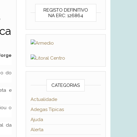
REGISTO DEFINITIVO
o
NA ERC: 126864
ica
Jorge
io do
CATEGORIAS
eta e
Actualidade
iou o
Adegas Típicas
Ajuda
al da
Alerta