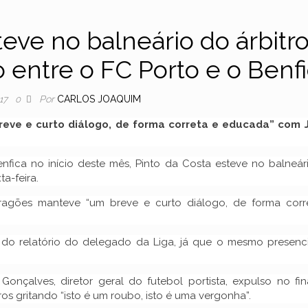
teve no balneário do árbitr
 entre o FC Porto e o Benf
Por
CARLOS JOAQUIM
17
0
eve e curto diálogo, de forma correta e educada” com 
enfica no início deste mês, Pinto da Costa esteve no balneár
a-feira.
ragões manteve “um breve e curto diálogo, de forma corr
a do relatório do delegado da Liga, já que o mesmo presenc
çalves, diretor geral do futebol portista, expulso no fin
ros gritando “isto é um roubo, isto é uma vergonha”.