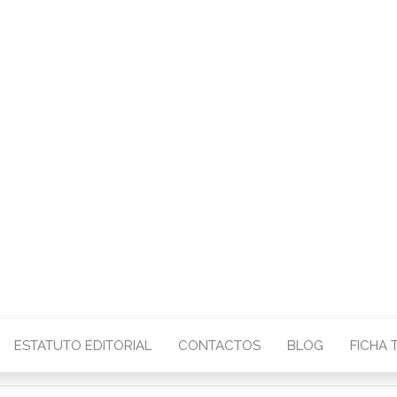
CENTRO – COMU
IMAGEM
ESTATUTO EDITORIAL
CONTACTOS
BLOG
FICHA 