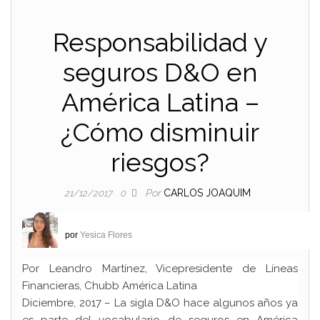
Responsabilidad y
seguros D&O en
América Latina –
¿Cómo disminuir
riesgos?
Por
CARLOS JOAQUIM
21/12/2017
0
por
Yesica Flores
Por Leandro Martínez, Vicepresidente de Líneas
Financieras, Chubb América Latina
Diciembre, 2017 – La sigla D&O hace algunos años ya