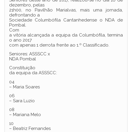
Seniores deste ano de 2017, realizou-se no dia 16 de
dezembro, pelas
21h00, no Pavilhão Marialvas, mais uma jornada,
defrontando a
Sociedade Columbófila Cantanhedense o NDA de
Pombal.
Com
a vitória alcançada a equipa da Columbófila, termina
o ano 2017
com apenas 1 derrota frente ao 1.º Classificado.
Seniores: ASSSCC x
NDA Pombal
Constituição
da equipa da ASSSCC:
04
– Maria Soares
06
– Sara Luzio
08
– Mariana Melo
10
– Beatriz Fernandes