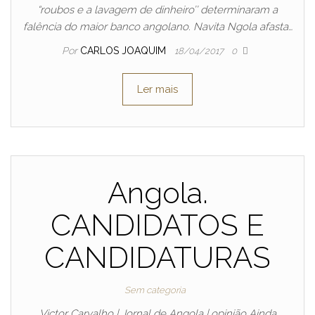
“roubos e a lavagem de dinheiro’’ determinaram a
falência do maior banco angolano. Navita Ngola afasta…
Por
CARLOS JOAQUIM
18/04/2017
0
Ler mais
Angola.
CANDIDATOS E
CANDIDATURAS
Sem categoria
Victor Carvalho | Jornal de Angola | opinião Ainda