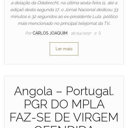
a delação da Odebrecht, na última sexta-feira 11, até a
ediçaõ desta segunda 17, o Jornal Nacional dedicou 33
minutos e 32 segundos ao ex-presidente Lula, político
mais mencionado no principal telejornal da TV…
Por
CARLOS JOAQUIM
18/04/2017
0
Ler mais
Angola – Portugal.
PGR DO MPLA
FAZ-SE DE VIRGEM