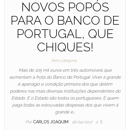
NOVOS POPÓS
PARA O BANCO DE
PORTUGAL, QUE
CHIQUES!
Sem categoria
Mais de 105 mil euros em três automóveis que
aumentam a frota do Banco de Portugal. Viver à grande
é apanágio e condição primeira dos que detêm
poderes nas mais diversas instituições dependentes do
Estado. E o Estado são todos os portugueses. E quem
paga todas as estouvadas despesas dos que vivem à
grande e…
Por
CARLOS JOAQUIM
18/04/2017
0