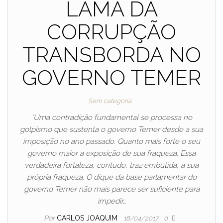
LAMA DA
CORRUPÇÃO
TRANSBORDA NO
GOVERNO TEMER
Sem categoria
“Uma contradição fundamental se processa no
golpismo que sustenta o governo Temer desde a sua
imposição no ano passado. Quanto mais forte o seu
governo maior a exposição de sua fraqueza. Essa
verdadeira fortaleza, contudo, traz embutida, a sua
própria fraqueza. O dique da base parlamentar do
governo Temer não mais parece ser suficiente para
impedir…
Por
CARLOS JOAQUIM
18/04/2017
0