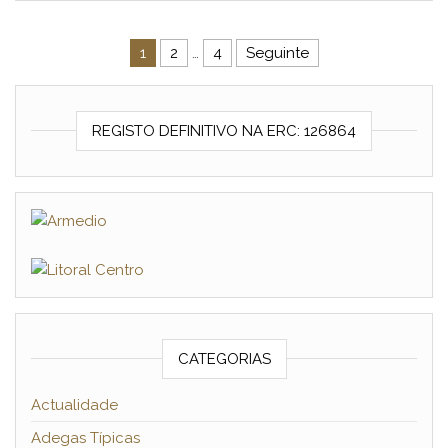
Navegação de artigos
1
2
…
4
Seguinte
REGISTO DEFINITIVO NA ERC: 126864
CATEGORIAS
Actualidade
Adegas Típicas