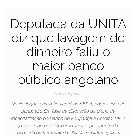
Deputada da UNITA
diz que lavagem de
dinheiro faliu o
maior banco
público angolano
Sem categoria
Navita Ngola acusa “mwatas” do MPLA, após avisos de
banqueiro Em fase de discussão do plano de
recapitalização do Banco de Poupança e Crédito (BPC),
já aprovado pelo Governo, a vice-presidente da
bancada parlamentar da UNITA considera que os