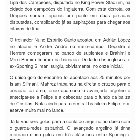
Liga dos Campeões, disputado no King Power Stadium, na
cidade dos campeões de Inglaterra. Com esta derrota, os
Dragões somam apenas um ponto em duas jornadas
disputadas, complicando já as aspirações para chegar aos
oitavos de final.
O treinador Nuno Espírito Santo apostou em Adrián López
no ataque e André André no meio-campo. Depoitre e
Herrera começaram no banco de suplentes e Brahimi e
Maxi Pereira ficaram na bancada. Do lado dos ingleses, o
ex-Sporting Slimani surgiu, obiviamente, no onze inicial.
O único golo do encontro foi apontado aos 25 minutos por
Islam Slimani. Mahrez trabalhou na direita e cruzou para o
coração da área, onde apareceu o avançado argelino a
antecipar-se a Felipe e a cabecear para o fundo da baliza
de Casillas. Nota ainda para o central brasileiro Felipe, que
esteve muito mal no lance.
Já lá vão seis golos para a conta do argelino no duelo com
o guarda-redes espanhol. O avançado argelino já tinha
marcado cinco golos em três clássicos entre Sporting e