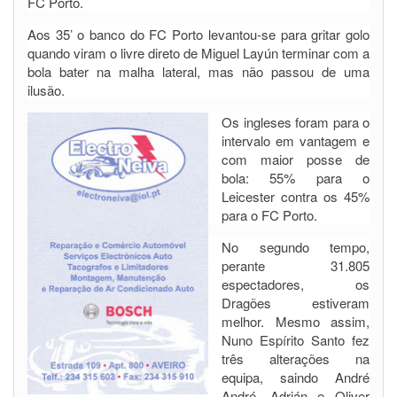
FC Porto.
Aos 35’ o banco do FC Porto levantou-se para gritar golo
quando viram o livre direto de Miguel Layún terminar com a
bola bater na malha lateral, mas não passou de uma
ilusão.
Os ingleses foram para o
intervalo em vantagem e
com maior posse de
bola: 55% para o
Leicester contra os 45%
para o FC Porto.
No segundo tempo,
perante 31.805
espectadores, os
Dragões estiveram
melhor. Mesmo assim,
Nuno Espírito Santo fez
três alterações na
equipa, saindo André
André, Adrián e Oliver