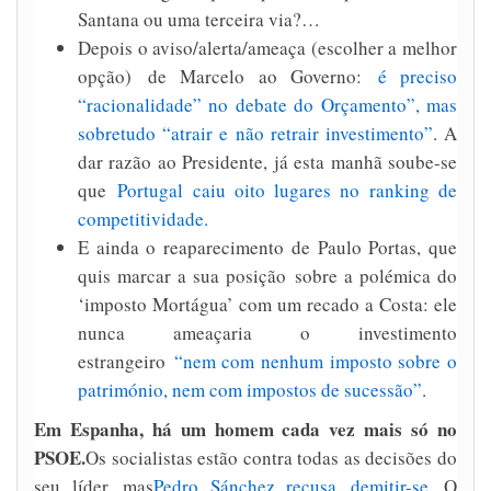
Santana ou uma terceira via?…
Depois o aviso/alerta/ameaça (escolher a melhor
opção) de Marcelo ao Governo:
é preciso
“racionalidade” no debate do Orçamento”, mas
sobretudo “atrair e não retrair investimento”
. A
dar razão ao Presidente, já esta manhã soube-se
que
Portugal caiu oito lugares no ranking de
competitividade.
E ainda o reaparecimento de Paulo Portas, que
quis marcar a sua posição sobre a polémica do
‘imposto Mortágua’ com um recado a Costa: ele
nunca ameaçaria o investimento
estrangeiro
“nem com nenhum imposto sobre o
património, nem com impostos de sucessão”
.
Em Espanha, há um homem cada vez mais só no
PSOE.
Os socialistas estão contra todas as decisões do
seu líder, mas
Pedro Sánchez recusa demitir-se
. O