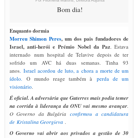
Por Filomena Martins, Diretora Adjunta
Bom dia!
Enquanto dormia
Morreu Shimon Peres
, um dos pais fundadores de
Israel, anti-herói e Prémio Nobel da Paz
. Estava
internado num hospital de Telavive depois de ter
sofrido um AVC há duas semanas. Tinha 93
anos
.
Israel acordou de luto, a chora a morte de um
ídolo
.
O mundo reage também à
perda de um
visionário
.
É oficial. A adversária que Guterres mais podia temer
na corrida à liderança da ONU vai mesmo avançar
.
O Governo da Bulgária
confirmou a candidatura
de
Kristalina Georgieva
.
O Governo vai abrir aos privados a gestão de 30