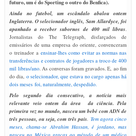
futuro, um é do Sporting o outro do Benfica).
Ainda no futebol, um escândalo abalou ontem
Inglaterra. O selecionador inglês, Sam Allardyce, foi
apanhado a receber subornos de 400 mil libras
.
Jornalistas do The Telegraph, disfarçados de
emissários de uma empresa do oriente, convenceram
o treinador a
ensinar-lhes como evitar as normas nas
transferências e contratos de jogadores a troco de 400
mil libras/ano
. As conversas foram gravados. E,
ao fim
do dia,
o selecionador, que estava no cargo apenas há
dois meses foi, naturalmente, despedido.
Pelo segundo dia consecutivo, a notícia mais
relevante veio ontem da área da ciência. Pela
primeira vez no mundo, nasceu um bebé com ADN de
três pessoas, ou seja, com três pais
.
Tem agora cinco
meses, chama-se Abrahim Hassan, é jordano, mas
nasceu no México graças ao método de um médico