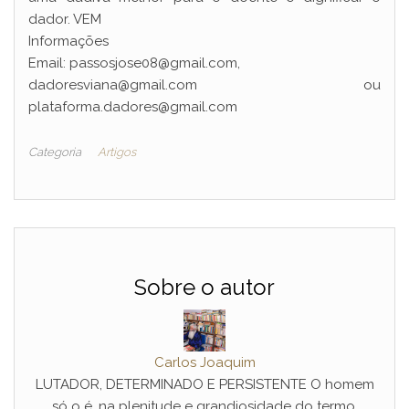
dador. VEM
Informações
Email: passosjose08@gmail.com,
dadoresviana@gmail.com ou
plataforma.dadores@gmail.com
Categoria
Artigos
Sobre o autor
Carlos Joaquim
LUTADOR, DETERMINADO E PERSISTENTE O homem
só o é, na plenitude e grandiosidade do termo,