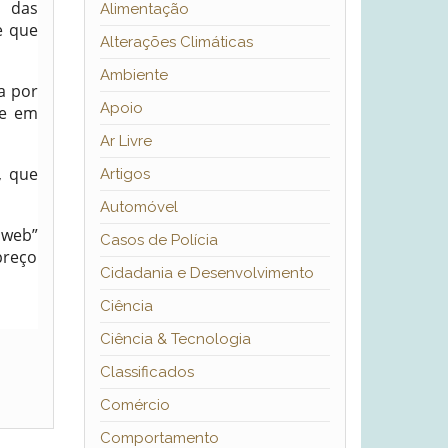
e das
Alimentação
e que
Alterações Climáticas
Ambiente
a por
Apoio
de em
Ar Livre
, que
Artigos
Automóvel
 web”
Casos de Polícia
preço
Cidadania e Desenvolvimento
Ciência
Ciência & Tecnologia
Classificados
Comércio
Comportamento