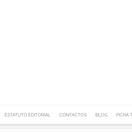
CENTRO – COMU
IMAGEM
ESTATUTO EDITORIAL
CONTACTOS
BLOG
FICHA 