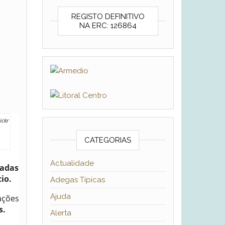
REGISTO DEFINITIVO
NA ERC: 126864
ickr
CATEGORIAS
Actualidade
eadas
io.
Adegas Típicas
Ajuda
ações
s.
Alerta