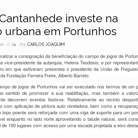
 Cantanhede investe na
ão urbana em Portunhos
Por
CARLOS JOAQUIM
16
0
alizar a consignação da beneficiação do campo de jogos de Portu
la vice-presidente da autarquia, Helena Teodósio, e por representan
ro em que estiveram presentes o presidente da União de Fregues
da Fundação Ferreira Freire, Alberto Barreto.
 campo de jogos de Portunhos vai ser executado nos termos de um p
 no sentido de promover a sua reabilitação, mas também a valor
te decorrem eventos festivos. Relativamente ao recinto desport
so com aplicação de pintura auto niveladora, bem como a recupera
no topo poente será reforçada com uma viga de suporte para um por
vel enquanto no lado norte aproveitando o talude natural, será cons
l de 100 lugares com acesso por uma escada projetada a eixo dest