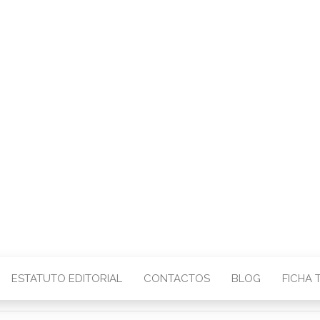
CENTRO – COMU
IMAGEM
ESTATUTO EDITORIAL
CONTACTOS
BLOG
FICHA 