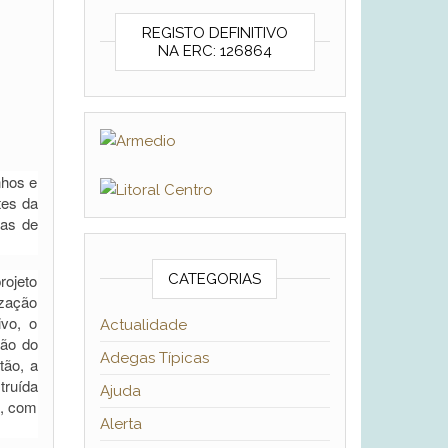
REGISTO DEFINITIVO
NA ERC: 126864
nhos e
tes da
ias de
rojeto
CATEGORIAS
ização
ivo, o
Actualidade
ção do
Adegas Típicas
tão, a
truída
Ajuda
a, com
Alerta