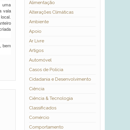
Alimentação
e uma
a vala
Alterações Climáticas
local.
Ambiente
nteiro
criada
Apoio
Ar Livre
s, bem
Artigos
Automóvel
Casos de Polícia
Cidadania e Desenvolvimento
Ciência
Ciência & Tecnologia
Classificados
Comércio
Comportamento