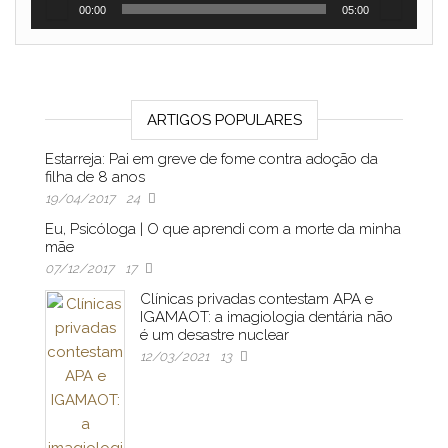
00:00
05:00
ARTIGOS POPULARES
Estarreja: Pai em greve de fome contra adoção da
filha de 8 anos
19/04/2017
24
Eu, Psicóloga | O que aprendi com a morte da minha
mãe
07/12/2017
17
Clínicas privadas contestam APA e
IGAMAOT: a imagiologia dentária não
é um desastre nuclear
12/03/2021
13