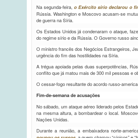
Na segunda-feira,
o Exército sírio declarou o 
Rússia. Washington e Moscovo acusam-se mutuam
de guerra na Síria.
Os Estados Unidos já condenaram o ataque, fazen
do regime sírio e da Rússia. O Governo russo aind
O ministro francês dos Negócios Estrangeiros, Je
urgência do fim das hostilidades na Síria.
A trégua apoiada pelas duas superpotências, Rúss
conflito que já matou mais de 300 mil pessoas e 
O cessar-fogo resultante do acordo russo-america
Fim-de-semana de acusações
No sábado, um ataque aéreo liderado pelos Estado
na mesma altura, a bombardear o local. Mosco
Nações Unidas.
Durante a reunião, a embaixadora norte-amer
poupou os russos
, a quem chamou “cínicos” e “hi