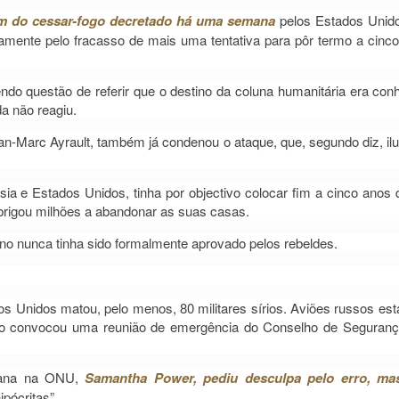
fim do cessar-fogo decretado há uma semana
pelos Estados Unid
ente pelo fracasso de mais uma tentativa para pôr termo a cinc
do questão de referir que o destino da coluna humanitária era con
a não reagiu.
an-Marc Ayrault, também já condenou o ataque, que, segundo diz, ilu
ia e Estados Unidos, tinha por objectivo colocar fim a cinco anos
obrigou milhões a abandonar as suas casas.
no nunca tinha sido formalmente aprovado pelos rebeldes.
s Unidos matou, pelo menos, 80 militares sírios. Aviões russos es
vo convocou uma reunião de emergência do Conselho de Seguran
icana na ONU,
Samantha Power, pediu desculpa pelo erro, ma
pócritas”.