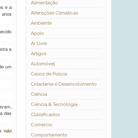
Alimentação
os e a
Alterações Climáticas
o anos
Ambiente
hecido
Apoio
Ar Livre
stra a
Artigos
Automóvel
 de um
Casos de Polícia
Cidadania e Desenvolvimento
Ciência
Ciência & Tecnologia
tavam,
ça das
Classificados
Comércio
s não
Comportamento