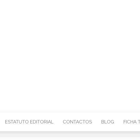
CENTRO – COMU
IMAGEM
ESTATUTO EDITORIAL
CONTACTOS
BLOG
FICHA 