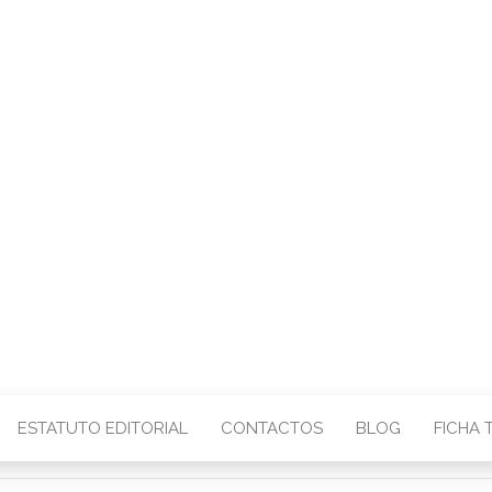
CENTRO – COMU
IMAGEM
ESTATUTO EDITORIAL
CONTACTOS
BLOG
FICHA 