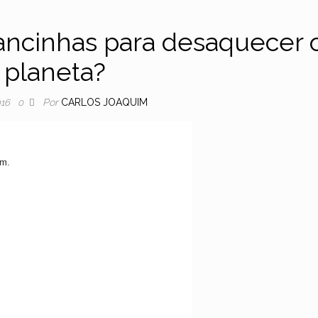
ancinhas para desaquecer 
planeta?
Por
CARLOS JOAQUIM
016
0
em.