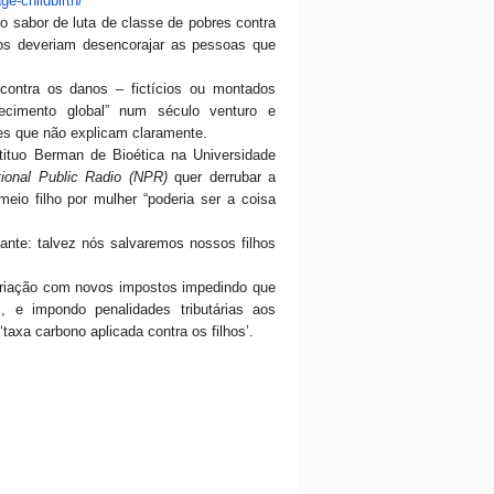
ge-childbirth/
o sabor de luta de classe de pobres contra
cos deveriam desencorajar as pessoas que
contra os danos – fictícios ou montados
uecimento global” num século venturo e
es que não explicam claramente.
nstituo Berman de Bioética na Universidade
ional Public Radio (NPR)
quer derrubar a
meio filho por mulher “poderia ser a coisa
nte: talvez nós salvaremos nossos filhos
criação com novos impostos impedindo que
, e impondo penalidades tributárias aos
taxa carbono aplicada contra os filhos’.