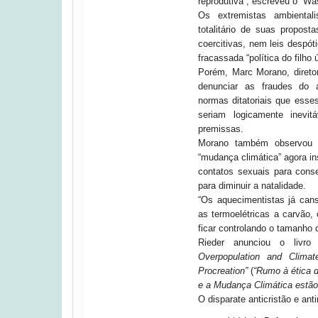
reprodutiva”, escreveu o “Wa
Os extremistas ambientali
totalitário de suas propos
coercitivas, nem leis despó
fracassada “política do filho 
Porém, Marc Morano, direto
denunciar as fraudes do a
normas ditatoriais que esse
seriam logicamente inevit
premissas.
Morano também observou 
“mudança climática” agora i
contatos sexuais para cons
para diminuir a natalidade.
“Os aquecimentistas já can
as termoelétricas a carvão,
ficar controlando o tamanho 
Rieder anunciou o livr
Overpopulation and Climat
Procreation”
(
“Rumo à ética 
e a Mudança Climática estão
O disparate anticristão e anti