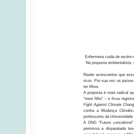
Enfermeira cuida de recém-
Na proposta ambientalista,
Rieder acrescentou que essa
ricos. Por sua vez os paíse
ter filhos.
A proposta é mais radical que
“meio filho” – e ficou registr
Fight Against Climate Chan
contra a Mudança Climátic
professores da Universidade
A ONG “Futuro concebível
premissa a disparatada te