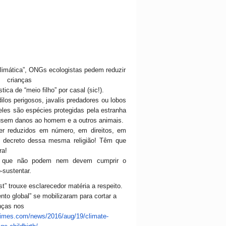
limática”, ONGs ecologistas pedem reduzir
crianças
ica de “meio filho” por casal (sic!).
los perigosos, javalis predadores ou lobos
eles são espécies protegidas pela estranha
causem danos ao homem e a outros animais.
 reduzidos em número, em direitos, em
o decreto dessa mesma religião! Têm que
ra!
s que não podem nem devem cumprir o
-sustentar.
t” trouxe esclarecedor matéria a respeito.
nto global” se mobilizaram para cortar a
nças nos
times.com/news/2016/aug/19/climate-