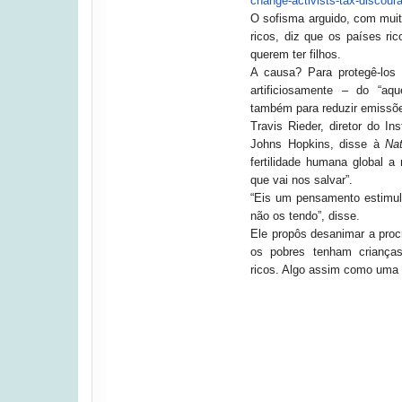
change-activists-tax-discoura
O sofisma arguido, com muit
ricos, diz que os países ri
querem ter filhos.
A causa? Para protegê-los 
artificiosamente – do “aq
também para reduzir emissõ
Travis Rieder, diretor do I
Johns Hopkins, disse à
Nat
fertilidade humana global a 
que vai nos salvar”.
“Eis um pensamento estimula
não os tendo”, disse.
Ele propôs desanimar a pro
os pobres tenham crianças
ricos. Algo assim como uma ‘