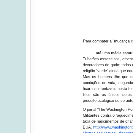
Para combater a “mudança c
até uma média estatíst
Tubarões assassinos, crocodi
devoradores de gado: todos 
religião “verde” ainda que 
Mas os homens têm que ser
condições de vida, segund
ficar insustentáveis nesta ter
Eles são os únicos sere
preceito ecológico de se auto
O jornal “The Washington Pos
Militantes contra o “aquecime
taxa de nascimentos de cria
EUA.
http://www.washington