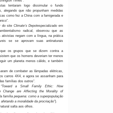
shington Times”.
stas tentaram logo dissimular o fundo
tas, alegando que não propunham medidas
ticas como fez a China com a famigerada e
único”.
r do site
Climate’s Depot
especializado em
mbientalismo radical, observou que as
s ativistas negam com a língua, na prática
áveis se se aprovam suas antinaturais
que os grupos que se dizem contra a
nsistem que os homens deveriam ter menos
eguir um planeta menos cálido, e também
saram de combater as lâmpadas elétricas,
 os carros 4X4, e agora se assanham para
das famílias dos outros”.
o
“Toward a Small Family Ethic: How
e Change are Affecting the Morality of
da família pequena: como a superpopulação
 afetando a moralidade da procriação”
).
natural salta aos olhos.