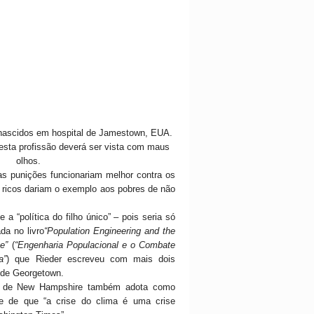
nascidos em hospital de Jamestown, EUA.
 esta profissão deverá ser vista com maus
olhos.
s punições funcionariam melhor contra os
s ricos dariam o exemplo aos pobres de não
 a “política do filho único” – pois
seria só
ada no livro
“Population Engineering and the
ge”
(
“Engenharia Populacional e o Combate
a”
) que Rieder escreveu com mais dois
 de Georgetown.
” de New Hampshire também adota como
se de que “a crise do clima é uma crise