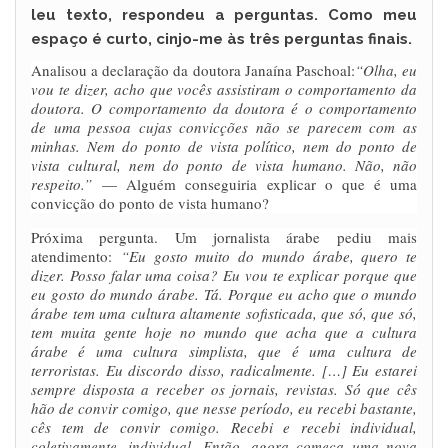
leu texto, respondeu a perguntas. Como meu
espaço é curto, cinjo-me às três perguntas finais.
Analisou a declaração da doutora Janaína Paschoal:
“Olha, eu
vou te dizer, acho que vocês assistiram o comportamento da
doutora. O comportamento da doutora é o comportamento
de uma pessoa cujas convicções não se parecem com as
minhas. Nem do ponto de vista político, nem do ponto de
vista cultural, nem do ponto de vista humano. Não, não
respeito.”
— Alguém conseguiria explicar o que é uma
convicção do ponto de vista humano?
Próxima pergunta. Um jornalista árabe pediu mais
atendimento:
“Eu gosto muito do mundo árabe, quero te
dizer. Posso falar uma coisa? Eu vou te explicar porque que
eu gosto do mundo árabe. Tá. Porque eu acho que o mundo
árabe tem uma cultura altamente sofisticada, que só, que só,
tem muita gente hoje no mundo que acha que a cultura
árabe é uma cultura simplista, que é uma cultura de
terroristas. Eu discordo disso, radicalmente. […] Eu estarei
sempre disposta a receber os jornais, revistas. Só que cês
hão de convir comigo, que nesse período, eu recebi bastante,
cês tem de convir comigo. Recebi e recebi individual,
coletivamente, individual. Então, agora começa uma nova