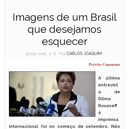
Imagens de um Brasil
que desejamos
esquecer
Por
CARLOS JOAQUIM
15/09/2016
0
Péricles Capanema
A
última
entrevist
a de
Dilma
Rousseff
à
imprensa
internacional foi no começo de setembro. Não