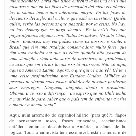
internacionales. Diria que usted enfrenta la mesma crisis que
nosotros y que en las fases de ascensión del ciclo económico
las personas tienen una tolerancia mayor. En las fases de
descienso del siglo, del ciclo, o que está en cuestión? Quién,
quién, serão las personas que pagarán por la crisis. No hay,
no hay demagogia, se paga siempre. En la crisis hay que
pagar algunos, alguna cosa.
Todos los países. No solo Chile,
todos. Entonces, hay em países como os nossos, o Chile, o
Brasil que têm uma tradição conservadora muito forte, que
têm uma tradição em que as elites quando não gostam de
uma situação criam toda sorte de barreiras, de problemas,
eu acho que em vários locais isso tá ocorreno. Não só aqui,
aqui na América Latina. Agora, o que qui cê não vê? Cê teve
uma crise profundíssima nos Estados Unidos. Milhões de
pessoas perderam suas casas. Milhões de pessoas perderam
seus empregos. Ninguém, ninguém depôs o presidente
Obama. É só isso a diferença. Eu espero que no Chile tenha
a maturidade para saber que o país tem de enfrentar a crise
e manter a democracia”
.
Aqui, num arremedo de espanhol hilário (para quê?), fiapos
de pensamento tosco, frases truncadas, acacianismos
enfáticos como se descobrisse a América, ausência de fio
lógico. Toda a entrevista tem esse nível, está na rede, é de