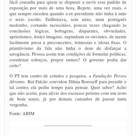
fácil consulta para quem se dispuser a ouvir esse padrão de
exposição por mais de uma hora. Repete, uma vez mais, o
que sempre sucedeu quando a ex-presidente não tinha à mão
o texto escrito. Enfileirava, sem nexo, num português
medonho, cortando raciocínios, poucas vezes chegando às
conclusões lógicas, bobagens, disparates, obviedades,
apriorismos, tristes imagens, supunham os ouvintes, de mente
facilmente presa a preconceitos, teimosias e ideias fixas. O
primitivismo da fala não tinha o dom de disfarçar a
arrogância. Pessoa assim tem condições de formular políticas,
coordenar esforços, propor rumos? O governo podia dar
certo?
O PT tem centro de estudos e pesquisa, a
Fundação Perseu
Abramo.
Rui Falcão convidou Dilma Rousseff para presidir o
tal centro; ela pediu tempo para pensar. Quer saber? Acho
que não aceita, para alívio dos escassos petistas com um resto
de bom senso, já por demais cansados de passar tanta
vergonha.
Fonte: ABIM
____________________