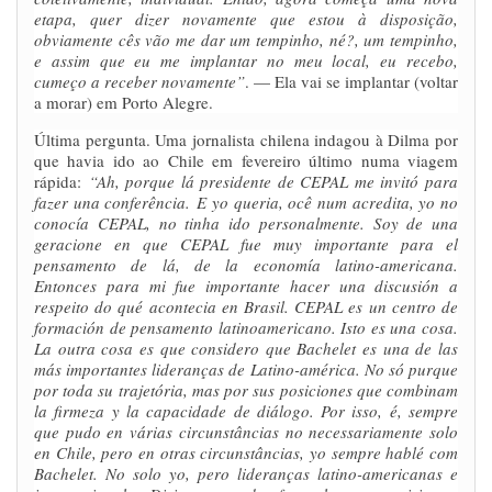
etapa, quer dizer novamente que estou à disposição,
obviamente cês vão me dar um tempinho, né?, um tempinho,
e assim que eu me implantar no meu local, eu recebo,
cumeço a receber novamente”
. — Ela vai se implantar (voltar
a morar) em Porto Alegre.
Última pergunta. Uma jornalista chilena indagou à Dilma por
que havia ido ao Chile em fevereiro último numa viagem
rápida:
“Ah, porque lá presidente de CEPAL me invitó para
fazer una conferência.
E yo queria, ocê num acredita, yo no
conocía CEPAL, no tinha ido personalmente. Soy de una
geracione en que CEPAL fue muy importante para el
pensamento de lá, de la economía latino-americana.
Entonces para mi fue importante hacer una discusión a
respeito do qué acontecia en Brasil. CEPAL es un centro de
formación de pensamento latinoamericano. Isto es una cosa.
La outra cosa es que considero que Bachelet es una de las
más importantes lideranças de Latino-américa. No só purque
por toda su trajetória, mas por sus posiciones que combinam
la firmeza y la capacidade de diálogo. Por isso, é, sempre
que pudo en várias circunstâncias no necessariamente solo
en Chile, pero en otras circunstâncias, yo sempre hablé com
Bachelet. No solo yo, pero lideranças latino-americanas e