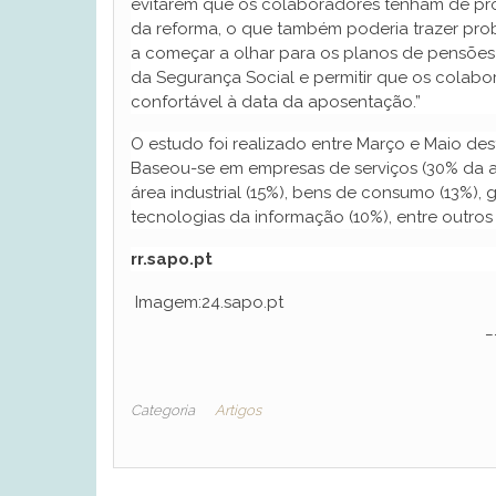
evitarem que os colaboradores tenham de pro
da reforma, o que também poderia trazer pro
a começar a olhar para os planos de pensõe
da Segurança Social e permitir que os colab
confortável à data da aposentação.”
O estudo foi realizado entre Março e Maio des
Baseou-se em empresas de serviços (30% da am
área industrial (15%), bens de consumo (13%), g
tecnologias da informação (10%), entre outros
rr.sapo.pt
Imagem:24.sapo.pt
_
Categoria
Artigos