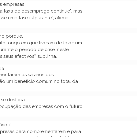
as empresas
da taxa de desemprego continue”, mas
e uma fase fulgurante”, afirma
no porque,
to longo em que tiveram de fazer um
rante o período de crise, neste
eus efectivos”, sublinha.
05
mentaram os salários dos
são um benefício comum no total da
se destaca.
eocupação das empresas com o futuro
ário é
mpresas para complementarem e para