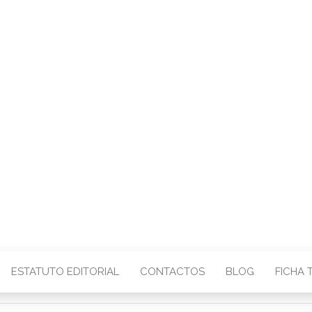
CENTRO – COMU
IMAGEM
ESTATUTO EDITORIAL
CONTACTOS
BLOG
FICHA 