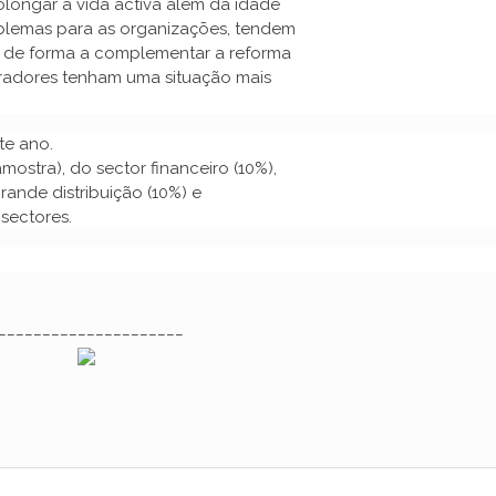
longar a vida activa além da idade
blemas para as organizações, tendem
s de forma a complementar a reforma
oradores tenham uma situação mais
te ano.
ostra), do sector financeiro (10%),
rande distribuição (10%) e
 sectores.
_____________________