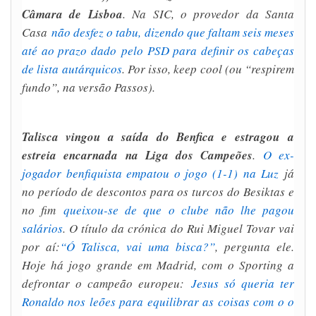
Câmara de Lisboa
. Na SIC, o provedor da Santa
Casa
não desfez o tabu, dizendo que faltam seis meses
até ao prazo dado pelo PSD para definir os cabeças
de lista autárquicos
. Por isso, keep cool (ou “respirem
fundo”, na versão Passos).
Talisca vingou a saída do Benfica e estragou a
estreia encarnada na Liga dos Campeões
.
O ex-
jogador benfiquista empatou o jogo (1-1) na Luz
já
no período de descontos para os turcos do Besiktas e
no fim
queixou-se de que o clube não lhe pagou
salários
. O título da crónica do Rui Miguel Tovar vai
por aí:
“Ó Talisca, vai uma bisca?”
, pergunta ele.
Hoje há jogo grande em Madrid, com o Sporting a
defrontar o campeão europeu:
Jesus só queria ter
Ronaldo nos leões para equilibrar as coisas com o o