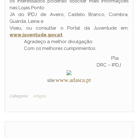
os interessados poderão solicitar mais informações
nas Lojas Ponto
JA do IPDJ de Aveiro, Castelo Branco, Coimbra,
Guarda, Leiria e
Viseu, ou consultar o Portal da Juventude em:
www.juventude.gov.pt
.
Agradeço a melhor divulgação.
Com os melhores cumprimentos
P’la
DRC – IPDJ
www.adasca.pt
site:
Categoria
Artigos