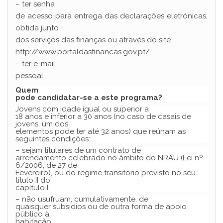
– ter senha
de acesso para entrega das declarações eletrónicas,
obtida junto
dos serviços das finanças ou através do site
http://www.portaldasfinancas.gov.pt/.
– ter e-mail
pessoal.
Quem
pode candidatar-se a este programa?
Jovens com idade igual ou superior a
18 anos e inferior a 30 anos (no caso de casais de
jovens, um dos
elementos pode ter até 32 anos) que reúnam as
seguintes condições:
– sejam titulares de um contrato de
arrendamento celebrado no âmbito do NRAU (Lei nº
6/2006, de 27 de
Fevereiro), ou do regime transitório previsto no seu
título II do
capítulo I;
– não usufruam, cumulativamente, de
quaisquer subsídios ou de outra forma de apoio
público à
habitação;