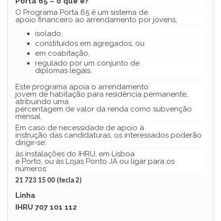
Porta 65 – o que é?
O Programa Porta 65 é um sistema de
apoio financeiro ao arrendamento por jovens,
isolado,
constituídos em agregados, ou
em coabitação,
regulado por um conjunto de
diplomas legais.
Este programa apoia o arrendamento
jovem de habitação para residência permanente,
atribuindo uma
percentagem de valor da renda como subvenção
mensal.
Em caso de necessidade de apoio à
instrução das candidaturas, os interessados poderão
dirigir-se:
às instalações do IHRU, em Lisboa
e Porto, ou às Lojas Ponto JA ou ligar para os
números:
21 723 15 00 (tecla 2)
Linha
IHRU 707 101 112