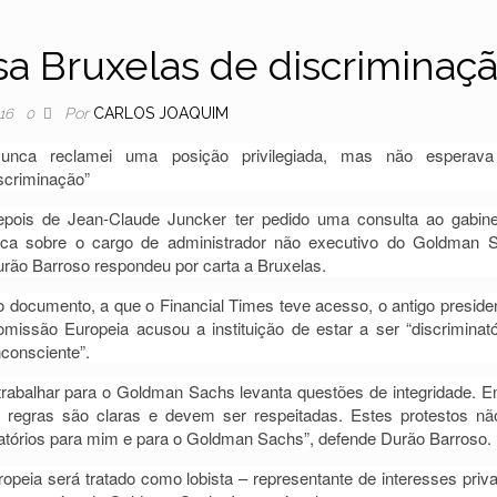
a Bruxelas de discriminaç
Por
CARLOS JOAQUIM
016
0
Nunca reclamei uma posição privilegiada, mas não esperava
scriminação”
pois de Jean-Claude Juncker ter pedido uma consulta ao gabin
ica sobre o cargo de administrador não executivo do Goldman 
rão Barroso respondeu por carta a Bruxelas.
 documento, a que o Financial Times teve acesso, o antigo preside
missão Europeia acusou a instituição de estar a ser “discriminató
nconsciente”.
 trabalhar para o Goldman Sachs levanta questões de integridade. 
as regras são claras e devem ser respeitadas. Estes protestos n
natórios para mim e para o Goldman Sachs”, defende Durão Barroso.
peia será tratado como lobista – representante de interesses priv