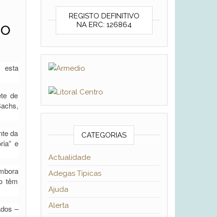
REGISTO DEFINITIVO
ão
NA ERC: 126864
 esta
ete de
Sachs,
nte da
CATEGORIAS
ria” e
Actualidade
Embora
Adegas Típicas
ão têm
Ajuda
Alerta
ados –