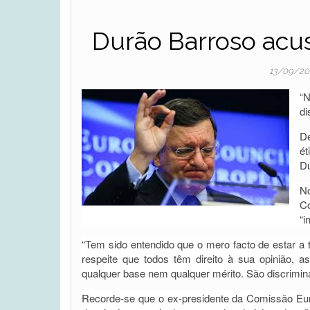
Durão Barroso acus
13/09/2
“
di
De
ét
Du
No
Co
“i
“Tem sido entendido que o mero facto de estar a
respeite que todos têm direito à sua opinião, 
qualquer base nem qualquer mérito. São discrimi
Recorde-se que o ex-presidente da Comissão Euro