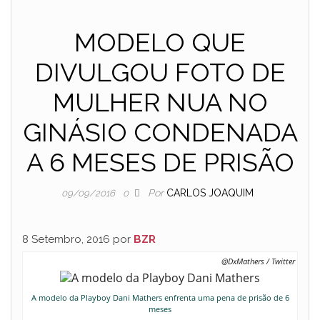
MODELO QUE
DIVULGOU FOTO DE
MULHER NUA NO
GINÁSIO CONDENADA
A 6 MESES DE PRISÃO
Por
CARLOS JOAQUIM
09/09/2016
0
8 Setembro, 2016 por
BZR
@DxMathers / Twitter
A modelo da Playboy Dani Mathers enfrenta uma pena de prisão de 6
meses