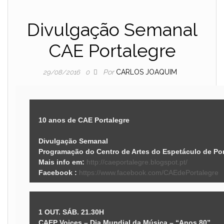
Divulgação Semanal
CAE Portalegre
Por
CARLOS JOAQUIM
29/08/2016
0
10 anos de CAE Portalegre
Divulgação Semanal
Programação do Centro de Artes do Espetáculo de Por
Mais info em:
http://caeportalegre.blogspot.pt/
Facebook :
https://www.facebook.com/CAEdePortalegre
1 OUT. SÁB. 21.30H
CAEP Voices – Dia Mundial da Música – “Anos 80”