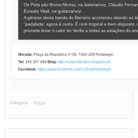
Os Pista são Bruno Afonso, na bateria/voz, Cláudio Fernan
Ernesto Vitali, na guitarra/voz.
A génese desta banda do Barreiro aconteceu aliando as bi
“pedalada” agora é outra. É rock tropical e bem-dispost
promete levar o calor do Verão a todas as estações do an
Morada:
Praça da Republica nº 39, 7300-109 Portalegre
Tel:
245 307 498
Blog:
http://caeportalegre.blogspot.pt/
Facebook:
https://www.facebook.com/CAEdePortalegre
Categoria
Artigos