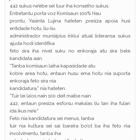
442 sukus ne’ebe sei tuur iha konselho sukus.
Entretantu porta voz Komisaun 100% Hau
prontu, Yasinta Lujina hateten presiza apoia husi
entidade hotu, liu-liu
administrador munisipius inklui atual lideransa sukus
ajuda hodi identifika
feto sira iha nivel suku no enkoraja atu sira bele
kandidata aan.
“Tanba komisaun laiha kapasidade atu
kobre area hotu, entaun husu ema hotu nia suporta
enkoraja feto sira nia
kandidatura,” nia hateten.
“Tuir lei la’os nain 100 deit maibe nain
442, entaun presiza esforsu maka’as liu tan iha fulan
ida ikus ne’e.”
Feto nia kandidatura sei menus, tanba
tuir nia kultura sei sai bareira bo’ot ba iha feto nia
involvimentu, tanba iha