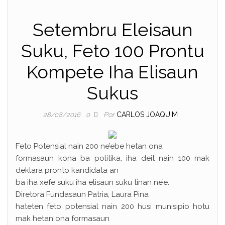
Setembru Eleisaun
Suku, Feto 100 Prontu
Kompete Iha Elisaun
Sukus
Por
CARLOS JOAQUIM
28/08/2016
0
Feto Potensial nain 200 ne’ebe hetan ona
formasaun kona ba politika, iha deit nain 100 mak
deklara pronto kandidata an
ba iha xefe suku iha elisaun suku tinan ne’e.
Diretora Fundasaun Patria, Laura Pina
hateten feto potensial nain 200 husi munisipio hotu
mak hetan ona formasaun