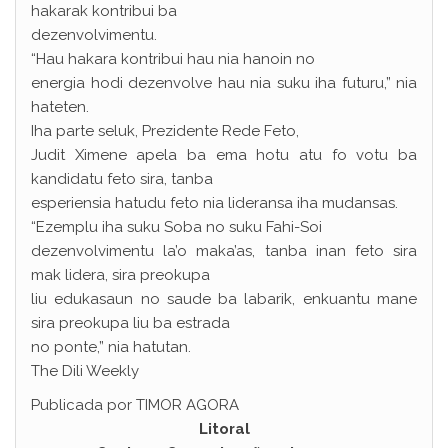
hakarak kontribui ba
dezenvolvimentu.
“Hau hakara kontribui hau nia hanoin no
energia hodi dezenvolve hau nia suku iha futuru,” nia
hateten.
Iha parte seluk, Prezidente Rede Feto,
Judit Ximene apela ba ema hotu atu fo votu ba
kandidatu feto sira, tanba
esperiensia hatudu feto nia lideransa iha mudansas.
“Ezemplu iha suku Soba no suku Fahi-Soi
dezenvolvimentu la’o maka’as, tanba inan feto sira
mak lidera, sira preokupa
liu edukasaun no saude ba labarik, enkuantu mane
sira preokupa liu ba estrada
no ponte,” nia hatutan.
The Dili Weekly
Publicada por TIMOR AGORA
Litoral