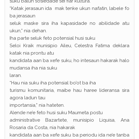
suku balun sosiedade sei fiar kultura.
“Katak jerasaun ida mak tenke ukun nafatin, labele fo
ba jerasaun
seluk maske sira iha kapasidade no abilidade atu
ukun,” nia dehan.
Iha parte seluk feto potensial husi suku
Seloi Kraik munisipio Aileu, Celestra Fatima deklara
katak nia prontu atu
kandidata aan ba xefe suku, ho intesaun hakarak halo
mudansa iha nia suku
laran.
“Hau nia suku iha potensial bo’ot ba iha
turismu komunitaria, maibe hau haree lideransa sira
agora ladun tau
importansia,” nia hateten.
Alende ne’e feto husi suku Maumeta postu
administrative Bazartete, munisipio Liquisa, Ana
Rosaria da Costa, nia hakarak
kandidata aan ba xefe suku ba periodu ida ne’e tanba