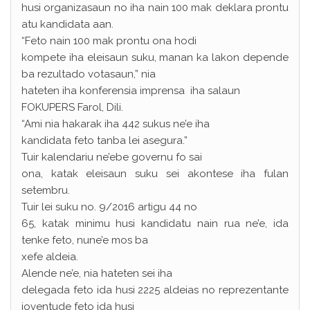
husi organizasaun no iha nain 100 mak deklara prontu
atu kandidata aan.
“Feto nain 100 mak prontu ona hodi
kompete iha eleisaun suku, manan ka lakon depende
ba rezultado votasaun,” nia
hateten iha konferensia imprensa iha salaun
FOKUPERS Farol, Dili.
“Ami nia hakarak iha 442 sukus ne’e iha
kandidata feto tanba lei asegura.”
Tuir kalendariu ne’ebe governu fo sai
ona, katak eleisaun suku sei akontese iha fulan
setembru.
Tuir lei suku no. 9/2016 artigu 44 no
65, katak minimu husi kandidatu nain rua ne’e, ida
tenke feto, nune’e mos ba
xefe aldeia.
Alende ne’e, nia hateten sei iha
delegada feto ida husi 2225 aldeias no reprezentante
joventude feto ida husi