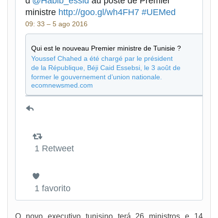
d’
@Habib_essid
au poste de Premier
ministre
http://goo.gl/wh4FH7
#UEMed
09: 33 – 5 ago 2016
Qui est le nouveau Premier ministre de Tunisie ?
Youssef Chahed a été chargé par le président
de la République, Béji Caid Essebsi, le 3 août de
former le gouvernement d’union nationale.
ecomnewsmed.com
Portrait du chef de gouvernement le plus jeune
de l’Histoire…
1 Retweet
1 favorito
O novo executivo tunisino terá 26 ministros e 14