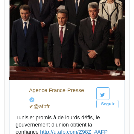
Agence France-Presse
Seguir
✔@afpfr
Tunisie: promis à de lourds défis, le
gouvernement d’union obtient la
confiance
http://u.afp.com/Z98Z
#AFP