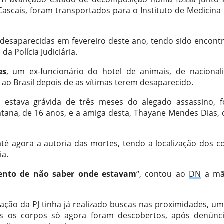
Cascais, foram transportados para o Instituto de Medicina 
desaparecidas em fevereiro deste ano, tendo sido encont
a Polícia Judiciária.
es
, um ex-funcionário do hotel de animais, de nacional
u ao Brasil depois de as vítimas terem desaparecido.
e estava grávida de três meses do alegado assassino, 
ntana, de 16 anos, e a amiga desta, Thayane Mendes Dias, 
té agora a autoria das mortes, tendo a localização dos c
ia.
ento de não saber onde estavam
“, contou ao
DN
a mã
ação da PJ tinha já realizado buscas nas proximidades, um
as os corpos só agora foram descobertos, após denúnc