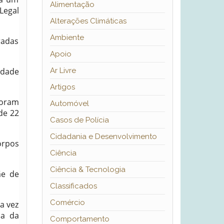
Alimentação
Legal
Alterações Climáticas
Ambiente
radas
Apoio
idade
Ar Livre
Artigos
foram
Automóvel
de 22
Casos de Polícia
Cidadania e Desenvolvimento
orpos
Ciência
Ciência & Tecnologia
e de
Classificados
Comércio
a vez
ia da
Comportamento