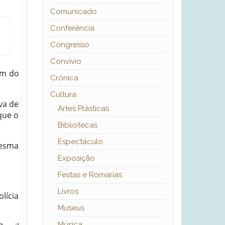
Comunicado
Conferência
Congresso
Convívio
em do
Crónica
Cultura
ava de
Artes Plásticas
que o
Bibliotecas
Espectáculo
mesma
Exposição
Festas e Romarias
Livros
lícia
Museus
Música