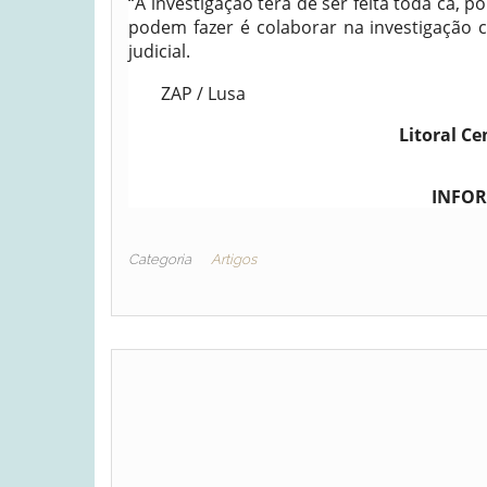
“A investigação terá de ser feita toda cá, 
podem fazer é colaborar na investigação
judicial.
ZAP / Lusa
Litoral C
INFOR
Categoria
Artigos