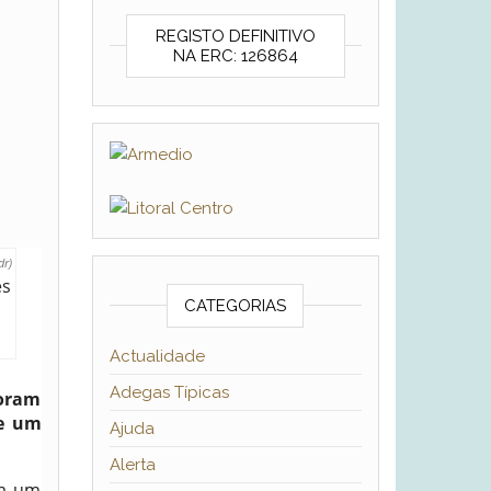
REGISTO DEFINITIVO
NA ERC: 126864
S
dr)
CATEGORIAS
Actualidade
Adegas Típicas
foram
de um
Ajuda
Alerta
 a um