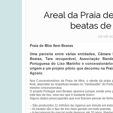
Areal da Praia de
beatas de 
26/08/2
Praia de Mira Sem Beatas
Uma parceria entre várias entidades, Câmara 
Beatas, Tara recuperável, Associação Band
Portuguesa do Lixo Marinho e concessionários
origem a um projeto piloto que decorreu na Prai
Agosto.
Nos Concessionários da Praia de Mira, o utente da praia 
final, depositar as respetivas beatas no “minibeatão” do Po
mesmo concessionária.
O projeto Portugal sem Beatas aparece porque existe uma
este tipo de lixo, uma vez que é bastante tóxico.
Alguns dados preocupantes que nos fizeram pensar de forma 
– São produzidos 11 milhões de cigarros por minuto em tod
– As beatas são o tipo de lixo mais gerado em todo planeta;
– A decomposição parcial pode demorar até 20 anos, liberta