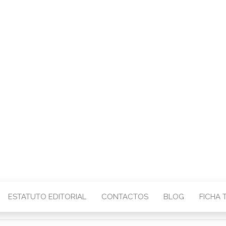
CENTRO – COMU
IMAGEM
ESTATUTO EDITORIAL
CONTACTOS
BLOG
FICHA 