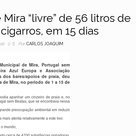
 Mira “livre” de 56 litros de
cigarros, em 15 dias
Por
CARLOS JOAQUIM
016
0
Municipal de Mira, Portugal sem
eira Azul Europa e Associação
 dos bares/apoios de praia, deu
a de Mira, no período de 1 a 15 de
podia apanhar um cinzeiro de praia e, no
rtugal sem Beatas, que se encontrava nessa
 grande preocupação ambiental em reduzir
mais atenta relativamente a este lixo:
o o mundo;
ndo cerca de 4700 substâncias poluidoras,