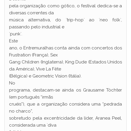
pela organização como gótico, o festival dedica-se a
diversas correntes da
música alternativa, do `trip-hop` ao `neo folk`,
passando pelo industrial e
`punk`.
Este
ano, o Entremuralhas conta ainda com concertos dos
Frustration (França), Sex
Gang Children (Inglaterra), King Dude (Estados Unidos
da América), Vive La Fête
(Bélgica) e Geometric Vision (Itália).
No
programa, destacam-se ainda os Grausame Töchter
(em português “irmãs
cruéis”), que a organização considera uma “pedrada
no charco”,
sobretudo pela excentricidade da líder, Aranea Peel,
considerada uma `diva