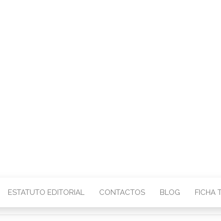
CENTRO – COMU
IMAGEM
ESTATUTO EDITORIAL
CONTACTOS
BLOG
FICHA 