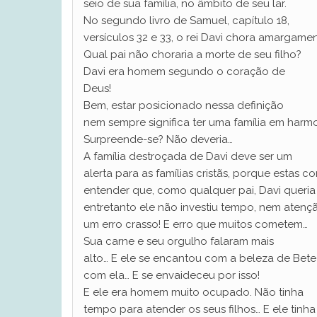
seio de sua família, no âmbito de seu lar.
No segundo livro de Samuel, capítulo 18,
versículos 32 e 33, o rei Davi chora amargamen
Qual pai não choraria a morte de seu filho?
Davi era homem segundo o coração de
Deus!
Bem, estar posicionado nessa definição
nem sempre significa ter uma família em harm
Surpreende-se? Não deveria…
A família destroçada de Davi deve ser um
alerta para as famílias cristãs, porque estas
entender que, como qualquer pai, Davi queria 
entretanto ele não investiu tempo, nem atenç
um erro crasso! E erro que muitos cometem…
Sua carne e seu orgulho falaram mais
alto… E ele se encantou com a beleza de Bete
com ela… E se envaideceu por isso!
E ele era homem muito ocupado. Não tinha
tempo para atender os seus filhos… E ele tinha 