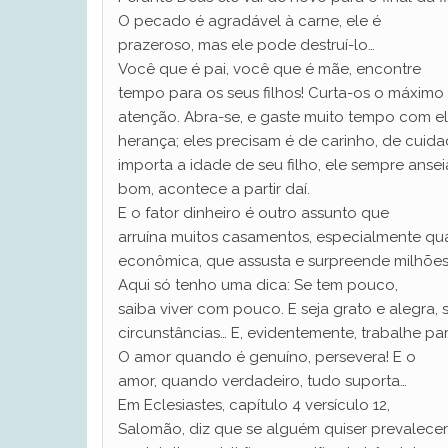
O pecado é agradável à carne, ele é
prazeroso, mas ele pode destruí-lo…
Você que é pai, você que é mãe, encontre
tempo para os seus filhos! Curta-os o máximo 
atenção. Abra-se, e gaste muito tempo com e
herança; eles precisam é de carinho, de cuida
importa a idade de seu filho, ele sempre anse
bom, acontece a partir daí.
E o fator dinheiro é outro assunto que
arruína muitos casamentos, especialmente qua
econômica, que assusta e surpreende milhões 
Aqui só tenho uma dica: Se tem pouco,
saiba viver com pouco. E seja grato e alegra,
circunstâncias… E, evidentemente, trabalhe pa
O amor quando é genuíno, persevera! E o
amor, quando verdadeiro, tudo suporta…
Em Eclesiastes, capítulo 4 versículo 12,
Salomão, diz que se alguém quiser prevalece