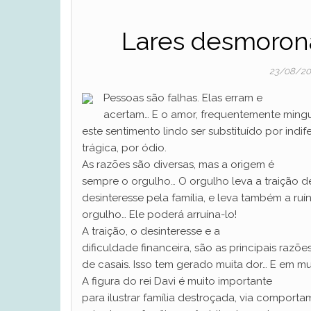
Lares desmorona
23/08/2
Pessoas são falhas. Elas erram e
acertam… E o amor, frequentemente ming
este sentimento lindo ser substituído por indi
trágica, por ódio.
As razões são diversas, mas a origem é
sempre o orgulho… O orgulho leva a traição d
desinteresse pela família, e leva também a ru
orgulho… Ele poderá arruína-lo!
A traição, o desinteresse e a
dificuldade financeira, são as principais razõ
de casais. Isso tem gerado muita dor… E em m
A figura do rei Davi é muito importante
para ilustrar família destroçada, via comport