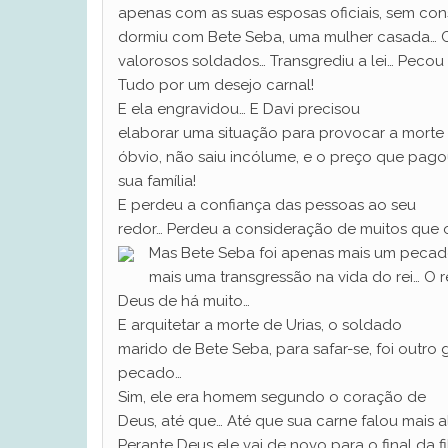
apenas com as suas esposas oficiais, sem co
dormiu com Bete Seba, uma mulher casada… 
valorosos soldados… Transgrediu a lei… Pecou
Tudo por um desejo carnal!
E ela engravidou… E Davi precisou
elaborar uma situação para provocar a morte
óbvio, não saiu incólume, e o preço que pagou 
sua família!
E perdeu a confiança das pessoas ao seu
redor… Perdeu a consideração de muitos que
Mas Bete Seba foi apenas mais um pecad
mais uma transgressão na vida do rei… O 
Deus de há muito…
E arquitetar a morte de Urias, o soldado
marido de Bete Seba, para safar-se, foi outr
pecado…
Sim, ele era homem segundo o coração de
Deus, até que… Até que sua carne falou mais al
Perante Deus ele vai de novo para o final da fi