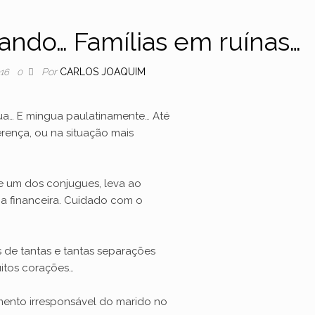
ndo… Famílias em ruínas…
Por
CARLOS JOAQUIM
016
0
ua… E mingua paulatinamente… Até
ferença, ou na situação mais
e um dos conjugues, leva ao
ína financeira. Cuidado com o
es de tantas e tantas separações
uitos corações…
amento irresponsável do marido no