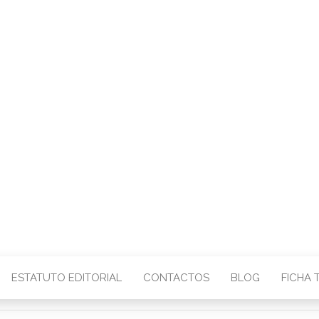
CENTRO – COMU
IMAGEM
ESTATUTO EDITORIAL
CONTACTOS
BLOG
FICHA 