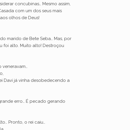
nsiderar concubinas… Mesmo assim,
Casada com um dos seus mais
 aos olhos de Deus!
 do marido de Bete Seba… Mas, por
foi alto. Muito alto! Destroçou
 o veneravam…
o,
rei Davi já vinha desobedecendo a
o grande erro… É pecado gerando
to… Pronto, o rei caiu…
la…