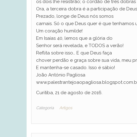
os dois lhe resistirão; o cordão de três dobra
Ora, a terceira dobra é a participação de Deus
Prezado, longe de Deus nós somos
carnais. Só o que Deus quer é que tenhamos 
Um coração humilde!
Em Isaías 40, lemos que a glória do
Senhor será revelada, e TODOS a verão!
Reflita sobre isso… E que Deus faça
chover perdão e graça sobre sua vida, meu pre
E mantenha-se casado. Isso é sábio!
João António Pagliosa
www.palestrantejoaopagliosa.blogspot.com.b
Curitiba, 21 de agosto de 2016.
Categoria
Artigos