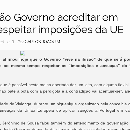
usão Governo acreditar em
espeitar imposições da UE
Por
CARLOS JOAQUIM
016
0
, afirmou hoje que o Governo “vive na ilusão” de que será po
e ao mesmo tempo respeitar as “imposições e ameaças” da 
ue é possível neste malha apertada dar um jeito, com alguma flexibil
não bate a bota com a perdigota e a contradição vai acentuar-se”, ale
idade de Vialonga, durante um piquenique organizado pela concelhia d
s ameaças da União Europeia de aplicar sanções a Portugal em c
a, Jerónimo de Sousa falou também do entendimento de governação
e deste Governo depende da capacidade dos socialistas responder