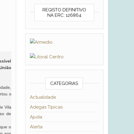
REGISTO DEFINITIVO
NA ERC: 126864
ssível
União
CATEGORIAS
idade,
rtou o
Actualidade
Adegas Típicas
e Vila
aso de
Ajuda
Alerta
 que o
em aos