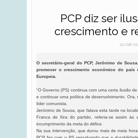
PCP diz ser il
crescimento e r
22/08/2
O secretário-geral do PCP, Jerónimo de Sousa
promover o crescimento económico do país 
Europeia.
“O Governo (PS) continua com uma certa ilusão de q
e continuar uma política de desenvolvimento. Ora, 
líder comunista.
Jerónimo de Sousa, que falava esta tarde na local
Franca de Xira do partido, referia-se assim à
incumprimento da meta do défice.
Na sua intervenção, que durou mais de meia hor
PCP fez com o PS ressalvando que a durabilidad