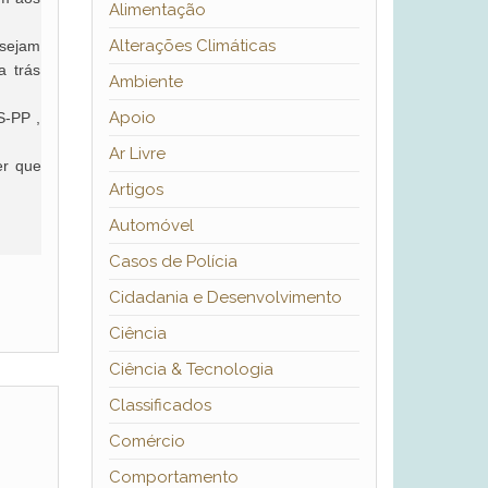
Alimentação
Alterações Climáticas
 sejam
a trás
Ambiente
Apoio
S-PP ,
Ar Livre
er que
Artigos
Automóvel
Casos de Polícia
Cidadania e Desenvolvimento
Ciência
Ciência & Tecnologia
Classificados
Comércio
Comportamento