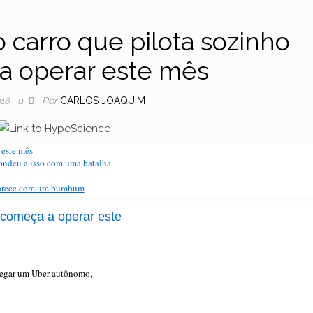
o carro que pilota sozinho
a operar este mês
Por
CARLOS JOAQUIM
016
0
 este mês
spondeu a isso com uma batalha
 parece com um bumbum
o começa a operar este
 pegar um Uber autônomo,