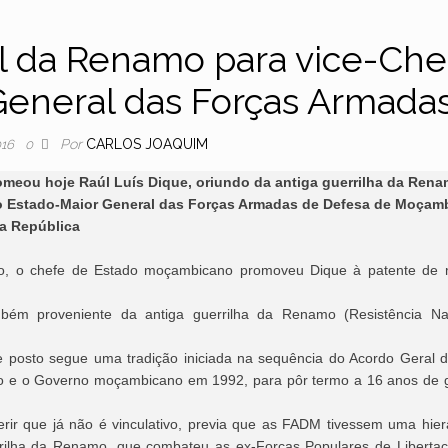
al da Renamo para vice-Che
General das Forças Armada
Por
CARLOS JOAQUIM
016
0
omeou hoje Raúl Luís Dique, oriundo da antiga guerrilha da Rena
 do Estado-Maior General das Forças Armadas de Defesa de Moçam
a República
o, o chefe de Estado moçambicano promoveu Dique à patente de 
bém proveniente da antiga guerrilha da Renamo (Resistência Na
 posto segue uma tradição iniciada na sequência do Acordo Geral 
ição e o Governo moçambicano em 1992, para pôr termo a 16 anos de 
ir que já não é vinculativo, previa que as FADM tivessem uma hier
errilha da Renamo, que combateu as ex-Forças Populares de Liberta