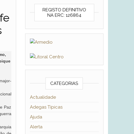
REGISTO DEFINITIVO
fe
NA ERC: 126864
s
mo,
bique
major-
CATEGORIAS
cional
Actualidade
Adegas Típicas
de Paz
guerra
Ajuda
Alerta
arquia
ção de