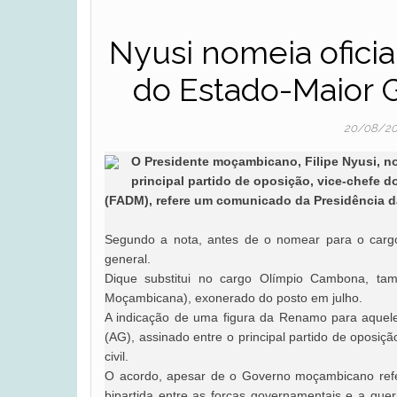
Nyusi nomeia ofici
do Estado-Maior 
20/08/2
O Presidente moçambicano, Filipe Nyusi, n
principal partido de oposição, vice-chefe
(FADM), refere um comunicado da Presidência d
Segundo a nota, antes de o nomear para o carg
general.
Dique substitui no cargo Olímpio Cambona, tam
Moçambicana), exonerado do posto em julho.
A indicação de uma figura da Renamo para aquele
(AG), assinado entre o principal partido de opos
civil.
O acordo, apesar de o Governo moçambicano refer
bipartida entre as forças governamentais e a gu