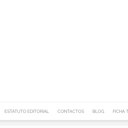
CENTRO – COMU
IMAGEM
ESTATUTO EDITORIAL
CONTACTOS
BLOG
FICHA 